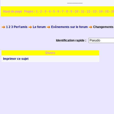
--------------------
Haut de page
Pages :
1
-
2
-
3
-
4
-
5
-
6
-
7
-
8
-
9
-
10
-
11
-
12
-
13
-
14
-
15
-
1
1 2 3 Perl'amis
Le forum
Evènements sur le forum
Changements s
Identification rapide :
Divers
Imprimer ce sujet