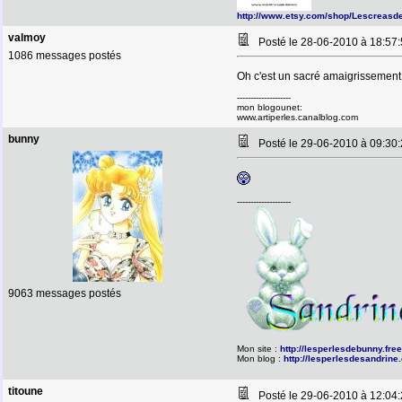
http://www.etsy.com/shop/Lescreasd
valmoy
Posté le 28-06-2010 à 18:5
1086 messages postés
Oh c'est un sacré amaigrissement 
--------------------
mon blogounet:
www.artiperles.canalblog.com
bunny
Posté le 29-06-2010 à 09:3
--------------------
9063 messages postés
Mon site :
http://lesperlesdebunny.free.
Mon blog :
http://lesperlesdesandrine
titoune
Posté le 29-06-2010 à 12:0