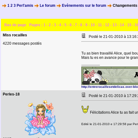
1 2 3 Perl'amis
Le forum
Evènements sur le forum
Changements s
Bas de page
Pages :
1
-
2
-
3
-
4
-
5
-
6
-
7
-
8
-
9
-
10
-
11
-
12
-
13
-
14
-
15
-
1
Miss rocailles
Posté le 21-01-2010 à 13:1
4220 messages postés
Tu as bien travaillé Alice, quel bo
Mais tu es en avance pour le gran
--------------------
http://entrerocaillesetdelicas.over-bl
Perles-18
Posté le 21-01-2010 à 17:2
Félicitations Alice tu as fait
Edité le 21-01-2010 e 17:29:58 par Per