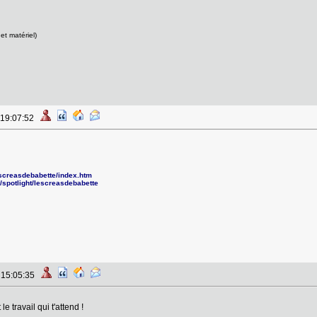
et matériel)
 19:07:52
escreasdebabette/index.htm
/spotlight/lescreasdebabette
à 15:05:35
e travail qui t'attend !