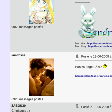
--------------------
9063 messages postés
Mon site :
http://lesperlesdebun
Mon blog :
http://lesperlesdes
lamifosse
Posté le 12-06-2008 
Bon courage Cécile
--------------------
http://perlamifosse.ifrance.c
6920 messages postés
ZABOU30
Posté le 13-06-2008 
Chipiteuse :-)