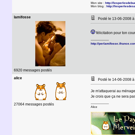
Mon site :
http://lesperlesdebun
Mon blog :
http://lesperlesdes
lamifosse
Posté le 13-06-2008 
félicitation pour ton co
--------------------
http://perlamifosse.ifrance.c
6920 messages postés
alice
Posté le 14-06-2008 
Je m'attaquerai au ménage
Je crois que ça ne sera pa
--------------------
27064 messages postés
Alice