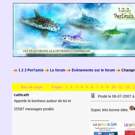
1 2 3 Perl'amis
Le forum
Evènements sur le forum
Changem
Bas de page
Pages :
1
-
2
-
3
-
4
-
5
-
6
-
7
-
8
-
9
-
10
-
11
-
12
-
1
cathcath
Posté le 06-07-2007 
Apporte le bonheur autour de toi et
25587 messages postés
Super, très bonne idée.
--------------------