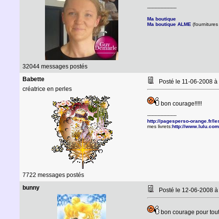
--------------------
Ma boutique
Ma boutique ALME
(fournitures 
32044 messages postés
Babette
Posté le 11-06-2008 à
créatrice en perles
bon courage!!!!!
--------------------
http://pagesperso-orange.fr/l
mes livrets:
http://www.lulu.com
7722 messages postés
bunny
Posté le 12-06-2008 
bon courage pour tout l