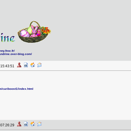
ny.free.fr/
andrine.over-blog.com/
à 15:43:51
om/cariboost1/index.html
à 07:26:29