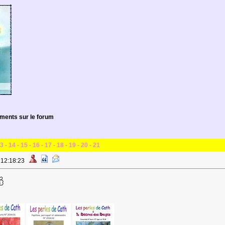
ents sur le forum
3
-
14
-
15
-
16
-
17
-
18
-
19
-
20
-
21
à 12:18:23