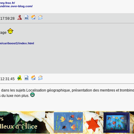
ny.free.fr/
andrine.over-blog.com/
à 17:59:28
urage
om/cariboost1/index.html
à 12:31:45
 dans les sujets Localisation géographique, présentation des membres et trombin
s du luxe non plus.