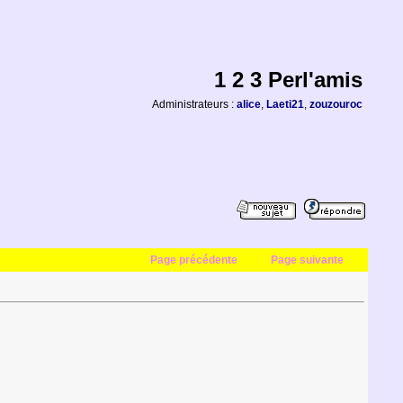
1 2 3 Perl'amis
Administrateurs :
alice
,
Laeti21
,
zouzouroc
Page précédente
Page suivante