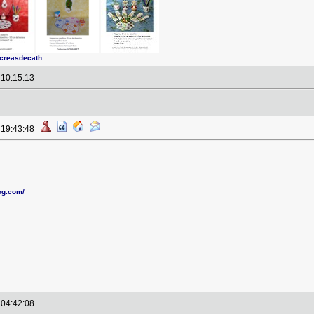
screasdecath
à 10:15:13
à 19:43:48
log.com/
à 04:42:08