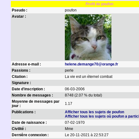
Profil de poufon
Pseudo :
poufon
Avatar :
Adresse e-mail :
helene.demange70@orange.fr
Passions :
perle
Citation :
La vie est un éternel combat
Signature :
Date d'inscription :
06-03-2006
Nombre de messages :
8748 (2.07 % du total)
Moyenne de messages par
1.17
jour :
Publications :
Afficher tous les sujets de poufon
Afficher tous les sujets où poufon a partic
Date de naissance :
07-02-1970
Civilité :
Mme
Dernière connexion :
Le 20-11-2021 à 22:53:27