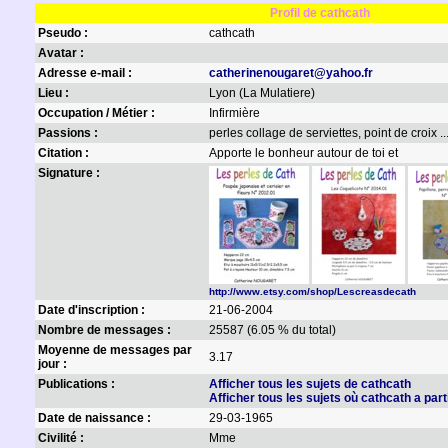
Profil de cathcath
Pseudo :
cathcath
Avatar :
Adresse e-mail :
catherinenougaret@yahoo.fr
Lieu :
Lyon (La Mulatiere)
Occupation / Métier :
Infirmière
Passions :
perles collage de serviettes, point de croix ..
Citation :
Apporte le bonheur autour de toi et
Signature :
http://www.etsy.com/shop/Lescreasdecath
Date d'inscription :
21-06-2004
Nombre de messages :
25587 (6.05 % du total)
Moyenne de messages par
3.17
jour :
Publications :
Afficher tous les sujets de cathcath
Afficher tous les sujets où cathcath a part
Date de naissance :
29-03-1965
Civilité :
Mme