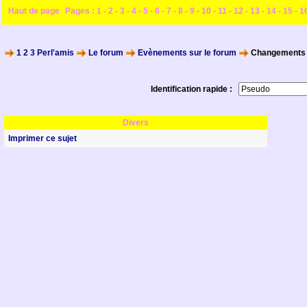
Haut de page
Pages :
1
-
2
-
3
-
4
-
5
-
6
-
7
-
8
-
9
-
10
-
11
-
12
-
13
-
14
-
15
-
1
1 2 3 Perl'amis
Le forum
Evènements sur le forum
Changements s
Identification rapide :
Divers
Imprimer ce sujet