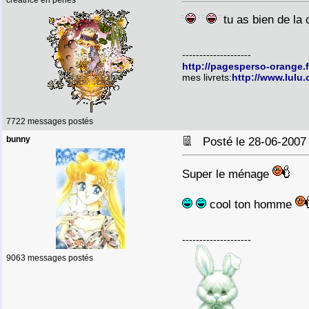
créatrice en perles
tu as bien de la 
--------------------
http://pagesperso-orange.
mes livrets:
http://www.lulu
7722 messages postés
bunny
Posté le 28-06-2007
Super le ménage
cool ton homme
--------------------
9063 messages postés