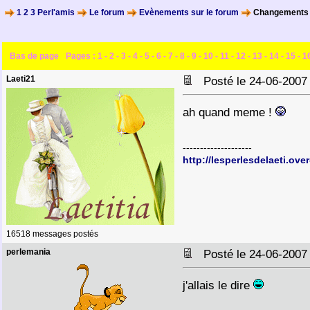
1 2 3 Perl'amis
Le forum
Evènements sur le forum
Changements s
Bas de page
Pages :
1
-
2
-
3
-
4
-
5
-
6
-
7
-
8
-
9
-
10
-
11
-
12
-
13
-
14
-
15
-
1
Laeti21
Posté le 24-06-2007
ah quand meme !
--------------------
http://lesperlesdelaeti.ove
16518 messages postés
perlemania
Posté le 24-06-2007
j'allais le dire