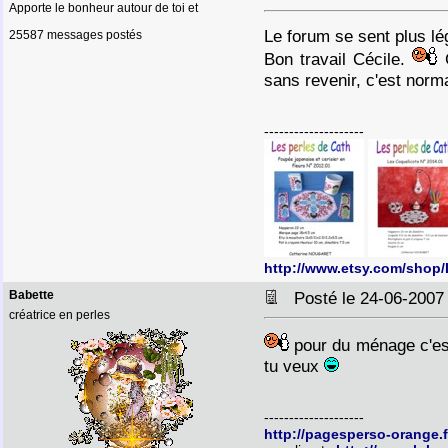
Apporte le bonheur autour de toi et
Le forum se sent plus l
25587 messages postés
Bon travail Cécile.
C
sans revenir, c'est norma
--------------------
http://www.etsy.com/shop
Babette
Posté le 24-06-2007
créatrice en perles
pour du ménage c'est
tu veux
--------------------
http://pagesperso-orange.