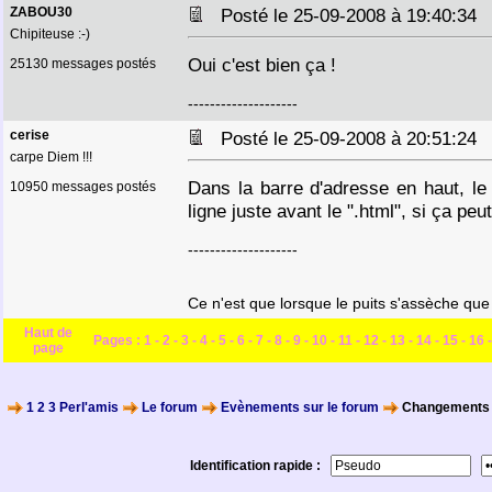
ZABOU30
Posté le 25-09-2008 à 19:40:3
Chipiteuse :-)
Oui c'est bien ça !
25130 messages postés
--------------------
cerise
Posté le 25-09-2008 à 20:51:2
carpe Diem !!!
Dans la barre d'adresse en haut, le
10950 messages postés
ligne juste avant le ".html", si ça pe
--------------------
Ce n'est que lorsque le puits s'assèche que 
Haut de
Pages :
1
-
2
-
3
-
4
-
5
-
6
-
7
-
8
-
9
-
10
-
11
-
12
-
13
-
14
-
15
-
16
page
1 2 3 Perl'amis
Le forum
Evènements sur le forum
Changements s
Identification rapide :