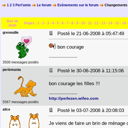
1 2 3 Perl'amis
Le forum
Evènements sur le forum
Changements s
Bas de
Pages :
1
-
2
-
3
-
4
-
5
-
6
-
7
-
8
-
9
-
10
-
11
-
12
-
13
-
14
-
15
-
16
page
grenouille
Posté le 21-06-2008 à 05:47:4
bon courage
--------------------
3500 messages postés
perlemania
Posté le 30-06-2008 à 11:15:06
bon courage les filles !!!
--------------------
http://perlezen.wifeo.com
5567 messages postés
alice
Posté le 03-07-2008 à 20:08:0
Je viens de faire un brin de ménage 