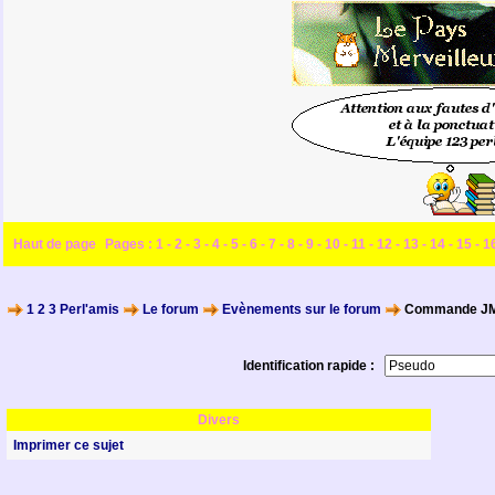
Haut de page
Pages :
1
-
2
-
3
-
4
-
5
-
6
-
7
-
8
-
9
-
10
-
11
-
12
-
13
-
14
-
15
-
1
1 2 3 Perl'amis
Le forum
Evènements sur le forum
Commande JM P
Identification rapide :
Divers
Imprimer ce sujet