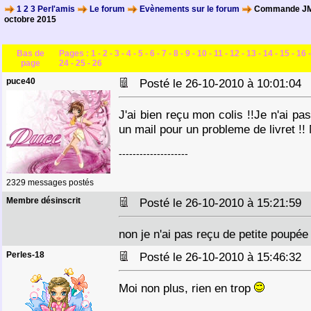
1 2 3 Perl'amis
Le forum
Evènements sur le forum
Commande JM 
octobre 2015
Bas de
Pages :
1
-
2
-
3
-
4
-
5
-
6
-
7
-
8
-
9
-
10
-
11
-
12
-
13
-
14
-
15
-
16
page
24
-
25
-
26
puce40
Posté le 26-10-2010 à 10:01:0
J'ai bien reçu mon colis !!Je n'ai pa
un mail pour un probleme de livret !! 
--------------------
2329 messages postés
Membre désinscrit
Posté le 26-10-2010 à 15:21:5
non je n'ai pas reçu de petite poupée
Perles-18
Posté le 26-10-2010 à 15:46:3
Moi non plus, rien en trop