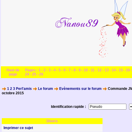
Haut de
Pages :
1
-
2
-
3
-
4
-
5
-
6
-
7
-
8
-
9
-
10
-
11
-
12
-
13
-
14
-
15
-
16
page
24
-
25
-
26
1 2 3 Perl'amis
Le forum
Evènements sur le forum
Commande JM 
octobre 2015
Identification rapide :
Divers
Imprimer ce sujet