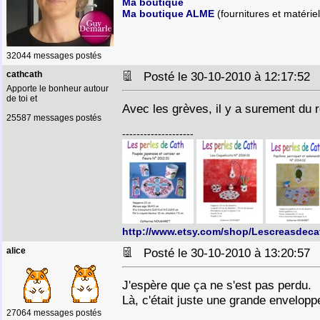
Ma boutique
Ma boutique ALME
(fournitures et matériel
32044 messages postés
cathcath
Posté le 30-10-2010 à 12:17:5
Apporte le bonheur autour
de toi et
Avec les grèves, il y a surement du r
25587 messages postés
--------------------
http://www.etsy.com/shop/Lescreasdeca
alice
Posté le 30-10-2010 à 13:20:5
J'espère que ça ne s'est pas perdu.
Là, c'était juste une grande envelop
27064 messages postés