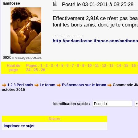
lamifosse
Posté le 03-01-2011 à 08:25:28
Effectivement 2,91€ ce n'est pas be
font les bons amis, donc je te comp
--------------------
http://perlamifosse.ifrance.com/cariboos
6920 messages postés
Haut de
Pages :
1
-
2
-
3
-
4
-
5
-
6
-
7
-
8
-
9
-
10
-
11
-
12
-
13
-
14
-
15
-
16
page
24
-
25
-
26
1 2 3 Perl'amis
Le forum
Evènements sur le forum
Commande JM 
octobre 2015
Identification rapide :
Divers
Imprimer ce sujet