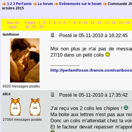
1 2 3 Perl'amis
Le forum
Evènements sur le forum
Commande JM 
octobre 2015
Bas de
Pages :
1
-
2
-
3
-
4
-
5
-
6
-
7
-
8
-
9
-
10
-
11
-
12
-
13
-
14
-
15
-
16
page
24
-
25
-
26
lamifosse
Posté le 05-11-2010 à 16:22:45
Moi non plus je n'ai pas de mess
27/10 dans un petit colis
--------------------
http://perlamifosse.ifrance.com/cariboos
6920 messages postés
alice
Posté le 05-11-2010 à 17:35:42
J'ai reçu vos 2 colis les chipies !
Ma boite aux lettres n'est pas aux n
27064 messages postés
Donc un colis m'attendait chez la voi
Et le facteur devait repasser m'appor