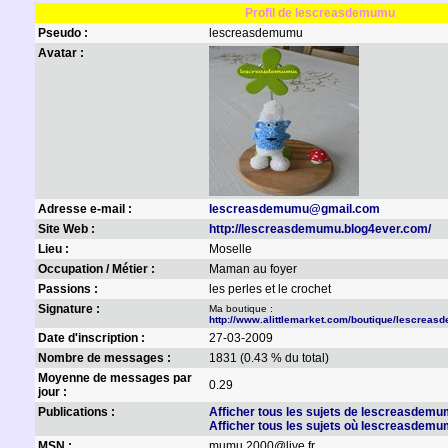
Profil de lescreasdemumu
Pseudo :
lescreasdemumu
Avatar :
Adresse e-mail :
lescreasdemumu@gmail.com
Site Web :
http://lescreasdemumu.blog4ever.com/
Lieu :
Moselle
Occupation / Métier :
Maman au foyer
Passions :
les perles et le crochet
Signature :
Ma boutique :
http://www.alittlemarket.com/boutique/lescre
Date d'inscription :
27-03-2009
Nombre de messages :
1831 (0.43 % du total)
Moyenne de messages par
0.29
jour :
Publications :
Afficher tous les sujets de lescreasdem
Afficher tous les sujets où lescreasdemu
MSN :
mumu.2000@live.fr