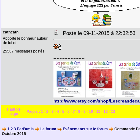
cathcath
Posté le 09-11-2015 à 22:32:53
Apporte le bonheur autour
de toi et
25587 messages postés
--------------------
http://www.etsy.com/shop/Lescreasdeca
Haut de
Pages :
1
-
2
-
3
-
4
-
5
-
6
-
7
-
8
-
9
-
10
-
11
-
12
-
13
page
1 2 3 Perl'amis
Le forum
Evènements sur le forum
Commande Per
Octobre 2015