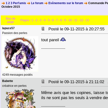
1 2 3 Perl'amis
Le forum
Evènements sur le forum
Commande Per
Octobre 2015
Bas de
Pages :
1
-
2
-
3
-
4
-
5
-
6
-
7
-
8
-
9
-
10
-
11
-
12
-
13
page
lapuce57
Posté le 09-11-2015 à 20:27:55
Passion des perles
tout pareil
--------------------
4249 messages postés
Babette
Posté le 09-11-2015 à 21:11:02
créatrice en perles
Même avis que les copines, laisse 
ils ne sont pas les seuls à vendre des
--------------------