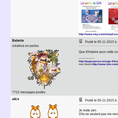
http://www.etsy.com/shop/Les
Babette
Posté le 05-11-2015 à
créatrice en perles
Que d'histoire pour cette c
--------------------
http://pagesperso-orange.fr/l
mes livrets:
http://www.lulu.com
7722 messages postés
alice
Posté le 05-11-2015 à
Je reste zen.
S'ils ne veulent pas me renv