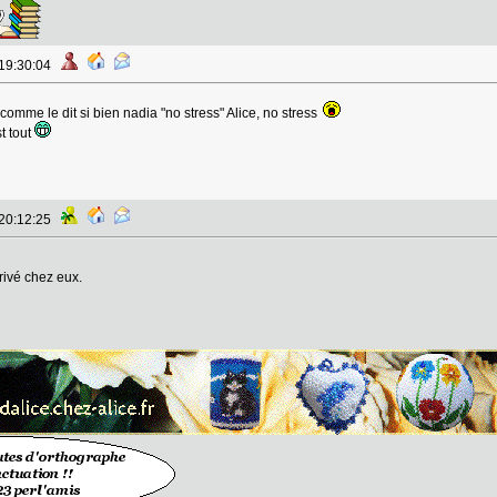
 19:30:04
mme le dit si bien nadia "no stress" Alice, no stress
t tout
 20:12:25
rivé chez eux.