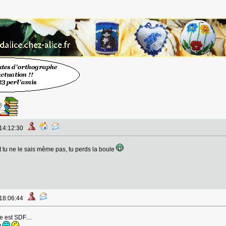
 14:12:30
 tu ne le sais même pas, tu perds la boule
 18:06:44
 est SDF....