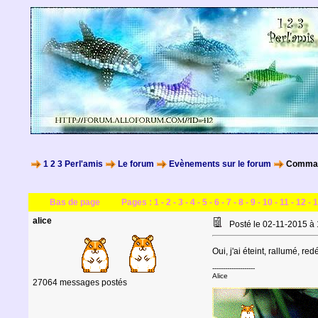
1 2 3 Perl'amis
Le forum
Evènements sur le forum
Command
Bas de page
Pages :
1
-
2
-
3
-
4
-
5
-
6
-
7
-
8
-
9
-
10
-
11
-
12
-
1
alice
Posté le 02-11-2015 à
Oui, j'ai éteint, rallumé, re
--------------------
Alice
27064 messages postés