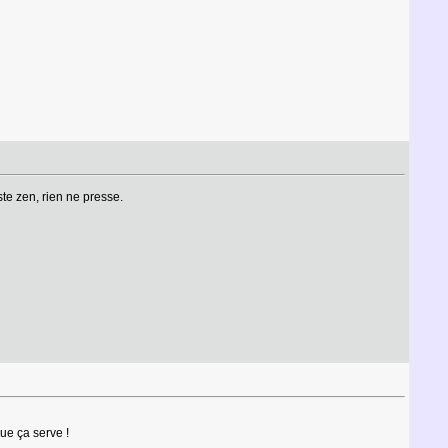
te zen, rien ne presse.
que ça serve !