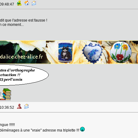
 09:48:47
 dit que l'adresse est fausse !
en ce moment...
 10:36:52
gue !!!!!!
tu déménages à une "vraie" adresse ma triplette !!!