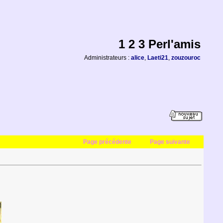
1 2 3 Perl'amis
Administrateurs :
alice
,
Laeti21
,
zouzouroc
Page précédente
Page suivante