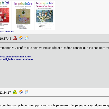
creasdecath
 10:37:44
ommande!!!! J'espère que cela va vite se régler et même conseil que les copines: res
escreasdebabette/index.htm
/spotlight/lescreasdebabette
 11:24:17
oyer le colis, je ferai une opposition sur le paiement. J'ai payé par Paypal, autant 