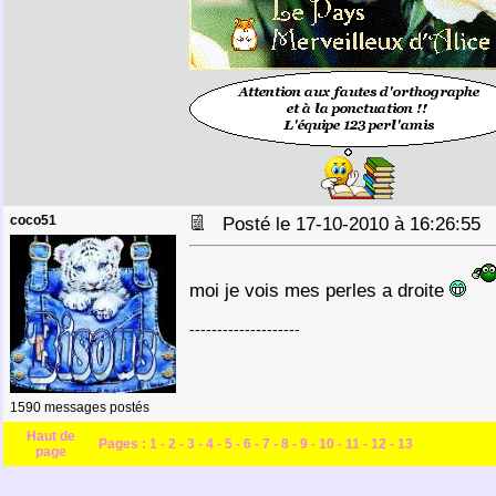
coco51
Posté le 17-10-2010 à 16:26:5
moi je vois mes perles a droite
--------------------
1590 messages postés
Haut de
Pages :
1
-
2
-
3
-
4
-
5
-
6
-
7
-
8
-
9
-
10
-
11
-
12
-
13
page