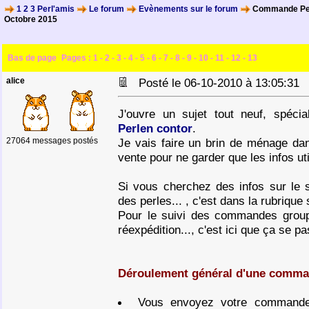
1 2 3 Perl'amis
Le forum
Evènements sur le forum
Commande Per
Octobre 2015
Bas de page
Pages :
1
-
2
-
3
-
4
-
5
-
6
-
7
-
8
-
9
-
10
-
11
-
12
-
13
alice
Posté le 06-10-2010 à 13:05:3
J'ouvre un sujet tout neuf, spéc
Perlen contor
.
27064 messages postés
Je vais faire un brin de ménage dan
vente pour ne garder que les infos utile
Si vous cherchez des infos sur le 
des perles... , c'est dans la rubrique
Pour le suivi des commandes grou
réexpédition..., c'est ici que ça se 
Déroulement général d'une comma
Vous envoyez votre commande