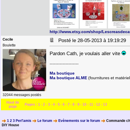
http://www.etsy.com/shop/Lescreasdeca
Cecile
Posté le 28-05-2013 à 19:19:2
Boulette
Pardon Cath, je voulais aller vite
--------------------
Ma boutique
Ma boutique ALME
(fournitures et matériel
32044 messages postés
Haut de
Pages :
1
-
2
-
3
-
4
-
5
-
6
-
7
-
8
-
9
-
10
-
11
-
12
-
13
page
1 2 3 Perl'amis
Le forum
Evènements sur le forum
Commande chez 
DIY House