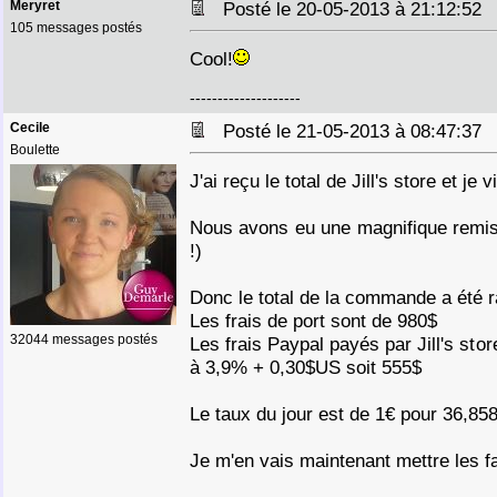
Meryret
Posté le 20-05-2013 à 21:12:5
105 messages postés
Cool!
--------------------
Cecile
Posté le 21-05-2013 à 08:47:3
Boulette
J'ai reçu le total de Jill's store et je
Nous avons eu une magnifique remise
!)
Donc le total de la commande a été 
Les frais de port sont de 980$
32044 messages postés
Les frais Paypal payés par Jill's sto
à 3,9% + 0,30$US soit 555$
Le taux du jour est de 1€ pour 36,8
Je m'en vais maintenant mettre les fa