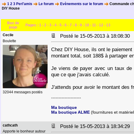
1 2 3 Perl'amis
Le forum
Evènements sur le forum
Commande chez 
DIY House
Bas de
Pages :
1
-
2
-
3
-
4
-
5
-
6
-
7
-
8
-
9
-
10
-
11
-
12
-
13
page
Cecile
Posté le 15-05-2013 à 18:08:3
Boulette
Chez DIY House, ils ont le paiement
montant total, soit 188$ à partager en
Je viens de payer avec un taux de 
que ce que j'avais calculé.
J'attends pour avoir le montant des fr
32044 messages postés
--------------------
Ma boutique
Ma boutique ALME
(fournitures et matériel
cathcath
Posté le 15-05-2013 à 18:34:2
Apporte le bonheur autour