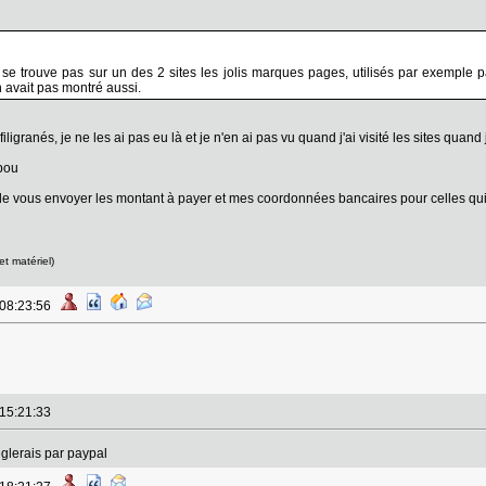
 se trouve pas sur un des 2 sites les jolis marques pages, utilisés par exemple
 avait pas montré aussi.
filigranés, je ne les ai pas eu là et je n'en ai pas vu quand j'ai visité les sites qua
bou
 vous envoyer les montant à payer et mes coordonnées bancaires pour celles qui 
et matériel)
 08:23:56
 15:21:33
églerais par paypal