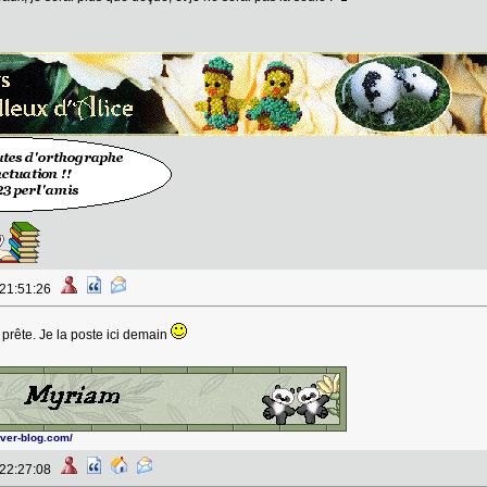
 21:51:26
rête. Je la poste ici demain
over-blog.com/
 22:27:08