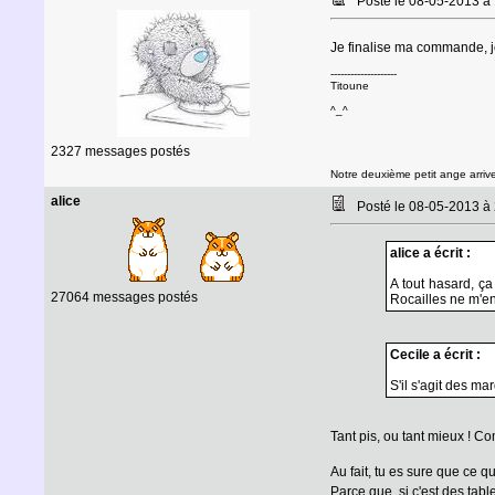
Posté le 08-05-2013 à
Je finalise ma commande, j
--------------------
Titoune
^_^
2327 messages postés
Notre deuxième petit ange arrive
alice
Posté le 08-05-2013 à
alice a écrit :
A tout hasard, ça
27064 messages postés
Rocailles ne m'en
Cecile a écrit :
S'il s'agit des ma
Tant pis, ou tant mieux ! C
Au fait, tu es sure que ce
Parce que, si c'est des tabl