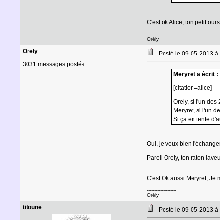
C'est ok Alice, ton petit our
--------------------
Orély
Orely
Posté le 09-05-2013 à
3031 messages postés
Meryret a écrit :
[citation=alice]
Orely, si l'un des
Meryret, si l'un d
Si ça en tente d
Oui, je veux bien l'échanger
Pareil Orely, ton raton laveu
C'est Ok aussi Meryret, Je m
--------------------
Orély
titoune
Posté le 09-05-2013 à