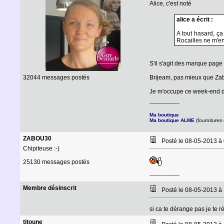
Alice, c'est noté
alice a écrit :
A tout hasard, ça
Rocailles ne m'en
S'il s'agit des marque page 
32044 messages postés
Brijeam, pas mieux que Za
Je m'occupe ce week-end de
--------------------
Ma boutique
Ma boutique ALME
(fournitures 
ZABOU30
Posté le 08-05-2013 à
Chipiteuse :-)
25130 messages postés
--------------------
Membre désinscrit
Posté le 08-05-2013 à
si ca te dérange pas je te r
titoune