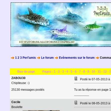
1 2 3 Perl'amis
Le forum
Evènements sur le forum
Command
Bas de page
Pages :
1
-
2
-
3
-
4
-
5
-
6
-
7
-
8
-
9
-
10
-
11
-
12
-
1
ZABOU30
Posté le 07-05-2013 à
Chipiteuse :-)
25130 messages postés
Tu as ta réponse en page 
--------------------
Cecile
Posté le 08-05-2013 à
Boulette