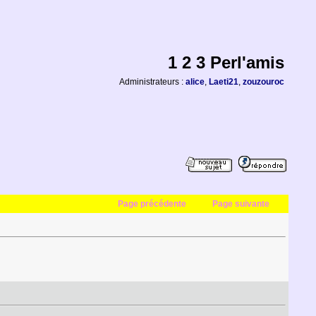
1 2 3 Perl'amis
Administrateurs :
alice
,
Laeti21
,
zouzouroc
Page précédente
Page suivante