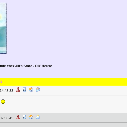
e chez Jill's Store - DIY House
3
 14:43:33
1
 07:38:45