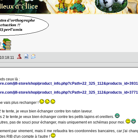
 10:18:11
nds ceux là :
store.com/jill-store/shop/product_info.php?cPath=22_325_112&products_id=3931
store.com/jill-store/shop/product_info.php?cPath=22_325_112&products_id=3771
ne vais plus rechanger !
 2 te tente, je veux bien échanger contre ton raton laveur.
es 2 te tente,je veux bien échanger contre tes petits lapins et oreillers.
'autres, pas de souci pour échanger, mais uniquement en schémas pour moi.
iement par virement, mais il me refaudra tes coordonnées bancaires, car j'ai chang
 des RIB d'un compte à l'autre !