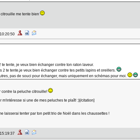
s citrouille me tente bien
 10:20:50
 2 te tente, je veux bien échanger contre ton raton laveur.
es 2 te tente,je veux bien échanger contre tes petits lapins et oreillers.
'autres, pas de souci pour échanger, mais uniquement en schémas pour moi.
 contre la peluche citrouille!
r m'intéresse si une de mes peluches te plaît! :)[/citation]
e laisserai tenter par ton petit trio de Noël dans les chaussettes !
 15:19:37