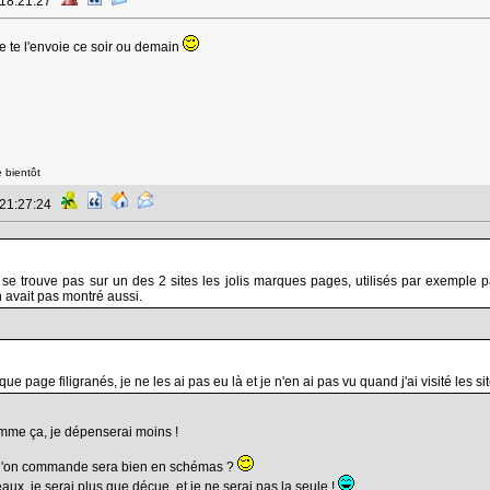
 18:21:27
e te l'envoie ce soir ou demain
 bientôt
 21:27:24
 se trouve pas sur un des 2 sites les jolis marques pages, utilisés par exemple
 avait pas montré aussi.
rque page filigranés, je ne les ai pas eu là et je n'en ai pas vu quand j'ai visité le
omme ça, je dépenserai moins !
 qu'on commande sera bien en schémas ?
eaux, je serai plus que déçue, et je ne serai pas la seule !