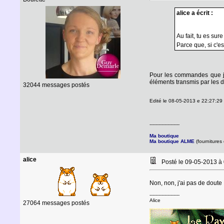
alice a écrit :
Au fait, tu es s
Parce que, si c'es
Pour les commandes que j'a
éléments transmis par les 
32044 messages postés
Edité le 08-05-2013 e 22:27:29 
--------------------
Ma boutique
Ma boutique ALME
(fournitures 
alice
Posté le 09-05-2013 à
Non, non, j'ai pas de doute 
--------------------
Alice
27064 messages postés