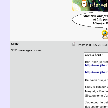
Orely
Posté le 09-05-2013 à
3031 messages postés
alice a écrit :
Bon, allez, je pre
http://www.jill-
http://www.jill-
Peut-être que je 
Orely, si l'un des
Meryret, si l'un d
Si ça en tente d
J'opte pour le pa
des copier coller