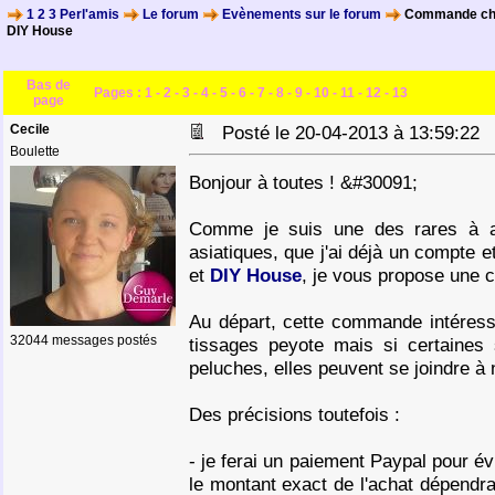
1 2 3 Perl'amis
Le forum
Evènements sur le forum
Commande chez 
DIY House
Bas de
Pages :
1
-
2
-
3
-
4
-
5
-
6
-
7
-
8
-
9
-
10
-
11
-
12
-
13
page
Cecile
Posté le 20-04-2013 à 13:59:2
Boulette
Bonjour à toutes ! &#30091;
Comme je suis une des rares à a
asiatiques, que j'ai déjà un compte 
et
DIY House
, je vous propose une
Au départ, cette commande intéresse
32044 messages postés
tissages peyote mais si certaine
peluches, elles peuvent se joindre à
Des précisions toutefois :
- je ferai un paiement Paypal pour é
le montant exact de l'achat dépendra