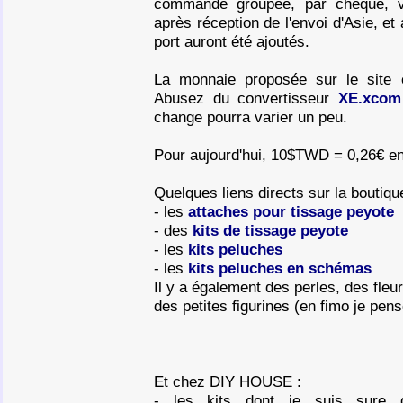
commande groupée, par chèque, v
après réception de l'envoi d'Asie, et
port auront été ajoutés.
La monnaie proposée sur le site 
Abusez du convertisseur
XE.xcom
change pourra varier un peu.
Pour aujourd'hui, 10$TWD = 0,26€ en
Quelques liens directs sur la boutique 
- les
attaches pour tissage peyote
- des
kits de tissage peyote
- les
kits peluches
- les
kits peluches en schémas
Il y a également des perles, des fle
des petites figurines (en fimo je pens
Et chez DIY HOUSE :
- les kits dont je suis sure 