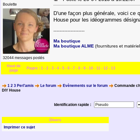
Boulette
D'une façon plus générale, voici ce 
House pour les idéogrammes désigna
--------------------
Ma boutique
Ma boutique ALME
(fournitures et matériel
32044 messages postés
Haut de
Pages :
1
-
2
-
3
-
4
-
5
-
6
-
7
-
8
-
9
-
10
-
11
-
12
-
13
page
1 2 3 Perl'amis
Le forum
Evènements sur le forum
Commande chez 
DIY House
Identification rapide :
Divers
Imprimer ce sujet