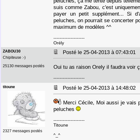
peluches, ça me tente depuis telleme
suis comme Zabou, c'est uniquement
payer un petit supplément... Si d'
peluches, on pourrait se concerter p
maximum de modèles ^^
--------------------
Orély
ZABOU30
Posté le 25-04-2013 à 07:43:0
Chipiteuse :-)
25130 messages postés
Oui tu as raison Orely il faudra voir
--------------------
titoune
Posté le 25-04-2013 à 14:48:0
Merci Cécile, Moi aussi je vais 
peluches
--------------------
Titoune
2327 messages postés
^_^