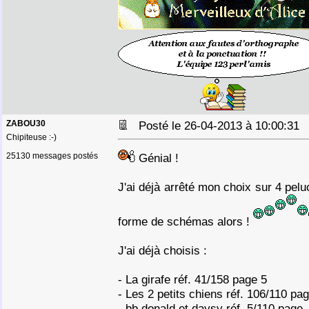
ZABOU30
Posté le 26-04-2013 à 10:00:3
Chipiteuse :-)
25130 messages postés
Génial !
J'ai déjà arrêté mon choix sur 4 pelu
forme de schémas alors !
J'ai déjà choisis :
- La girafe réf. 41/158 page 5
- Les 2 petits chiens réf. 106/110 pa
- bb donald et daysy réf. 5/110 page