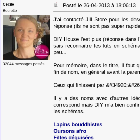
Cecile
Posté le 26-04-2013 à 18:06:1
Boulette
J'ai contacté Jill Store pour les de
réponse (ils ne sont pas super rapid
DIY House l'est plus (réponse dans l'
sais reconnaitre les kits en schémas
peu...
32044 messages postés
Pour mémoire, dans le titre, il faut 
fin de nom, en général avant la par
Ceux qui finissent par &#34920;&#26
Il y a des noms avec d'autres id
correspond mais DIY m'a bien confi
les schémas.
Lapins bouddhistes
Oursons afro
Filles déguisées