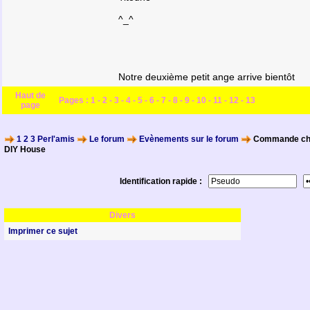
^_^
Notre deuxième petit ange arrive bientôt
Haut de
Pages :
1
-
2
-
3
-
4
-
5
-
6
-
7
-
8
-
9
-
10
-
11
-
12
-
13
page
1 2 3 Perl'amis
Le forum
Evènements sur le forum
Commande chez 
DIY House
Identification rapide :
Divers
Imprimer ce sujet