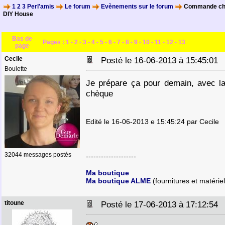
1 2 3 Perl'amis
Le forum
Evènements sur le forum
Commande chez 
DIY House
Bas de
Pages :
1
-
2
-
3
-
4
-
5
-
6
-
7
-
8
-
9
-
10
-
11
-
12
-
13
page
Cecile
Posté le 16-06-2013 à 15:45:0
Boulette
Je prépare ça pour demain, avec la
chèque
Edité le 16-06-2013 e 15:45:24 par Cecile
32044 messages postés
--------------------
Ma boutique
Ma boutique ALME
(fournitures et matériel
titoune
Posté le 17-06-2013 à 17:12:5