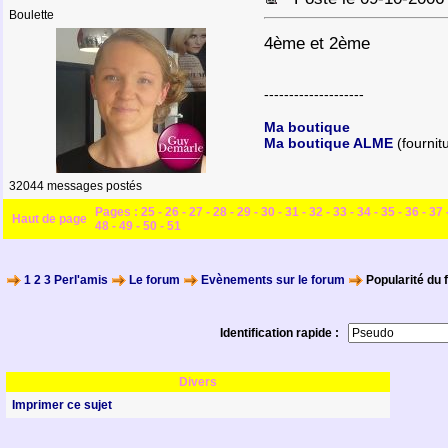
Boulette
4ème et 2ème
--------------------
Ma boutique
Ma boutique ALME
(fournit
32044 messages postés
Pages :
25
-
26
-
27
-
28
-
29
-
30
-
31
-
32
-
33
-
34
-
35
-
36
-
37
Haut de page
48
-
49
-
50
-
51
1 2 3 Perl'amis
Le forum
Evènements sur le forum
Popularité du 
Identification rapide :
Divers
Imprimer ce sujet