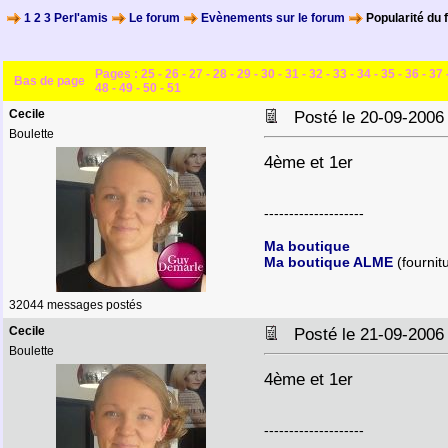
1 2 3 Perl'amis
Le forum
Evènements sur le forum
Popularité du 
Pages :
25
-
26
-
27
-
28
-
29
-
30
-
31
-
32
-
33
-
34
-
35
-
36
-
37
Bas de page
48
-
49
-
50
-
51
Cecile
Posté le 20-09-2006
Boulette
4ème et 1er
--------------------
Ma boutique
Ma boutique ALME
(fournit
32044 messages postés
Cecile
Posté le 21-09-2006
Boulette
4ème et 1er
--------------------