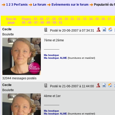
1 2 3 Perl'amis
Le forum
Evènements sur le forum
Popularité du 
Bas de
Pages :
25
-
26
-
27
-
28
-
29
-
30
-
31
-
32
-
33
-
34
-
35
-
36
-
37
-
page
45
-
46
-
47
-
48
-
49
-
50
-
51
Cecile
Posté le 20-06-2007 à 07:34:31
Boulette
7ème et 2ème
--------------------
Ma boutique
Ma boutique ALME
(fournitures et matériel)
32044 messages postés
Cecile
Posté le 21-06-2007 à 11:44:00
Boulette
4ème et 1er
--------------------
Ma boutique
Ma boutique ALME
(fournitures et matériel)