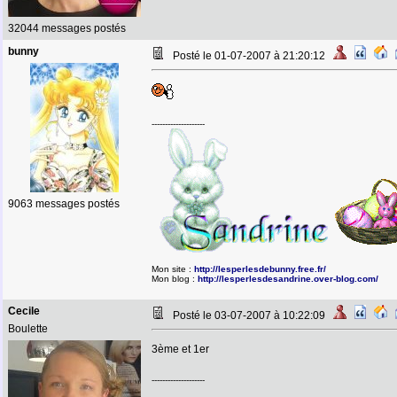
32044 messages postés
bunny
Posté le 01-07-2007 à 21:20:12
--------------------
9063 messages postés
Mon site :
http://lesperlesdebunny.free.fr/
Mon blog :
http://lesperlesdesandrine.over-blog.com/
Cecile
Posté le 03-07-2007 à 10:22:09
Boulette
3ème et 1er
--------------------