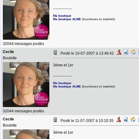
--------------------
Ma boutique
Ma boutique ALME
(fournitures et matériel)
32044 messages postés
Cecile
Posté le 10-07-2007 à 13:46:42
Boulette
3ème et 1er
--------------------
Ma boutique
Ma boutique ALME
(fournitures et matériel)
32044 messages postés
Cecile
Posté le 11-07-2007 à 10:10:35
Boulette
3ème et 1er