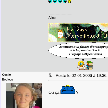
--------------------
Alice
Cecile
Posté le 02-01-2006 à 19:3
Boulette
Où ça
?
--------------------