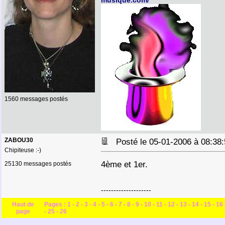
musique.com/
1560 messages postés
ZABOU30
Posté le 05-01-2006 à 08:3
Chipiteuse :-)
4ème et 1er.
25130 messages postés
--------------------
Haut de
Pages :
1
-
2
-
3
-
4
-
5
-
6
-
7
-
8
-
9
-
10
-
11
-
12
-
13
-
14
-
15
-
16
page
-
25
-
26