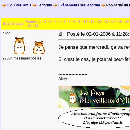
1 2 3 Perl'amis
Le forum
Evènements sur le forum
Popularité du 
Pages :
1
-
2
-
3
-
4
-
5
-
6
-
7
-
8
-
9
-
10
-
11
-
12
-
13
-
14
-
15
-
16
Bas de page
-
25
-
26
alice
Posté le 02-01-2006 à 11:2
Je pense que mercredi, ça va re
27064 messages postés
Si c'est le cas, je pourrai peut-
--------------------
Alice