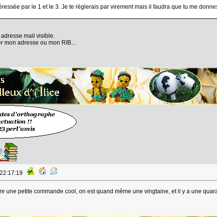
ntéressée par le 1 et le 3. Je te règlerais par virement mais il faudra que tu me don
 adresse mail visible.
yer mon adresse ou mon RIB...
 22:17:19
ire une petite commande cool, on est quand même une vingtaine, et il y a une quar