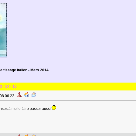
e tissage italien - Mars 2014
3
-
14
-
15
 08:06:22
nses à me le faire passer aussi