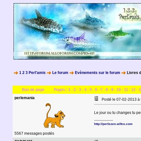
1 2 3 Perl'amis
Le forum
Evènements sur le forum
Livres d
Bas de page
Pages :
1
-
2
-
3
-
4
-
5
-
6
-
7
-
8
-
9
-
10
-
11
-
12
-
1
perlemania
Posté le 07-02-2013 à
Le jour ou tu changes tu pe
--------------------
http://perlezen.wifeo.com
5567 messages postés