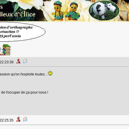
 22:23:39
ression qu'on t'exploite toutes...
de t'occuper de ça pour nous !
 22:25:35