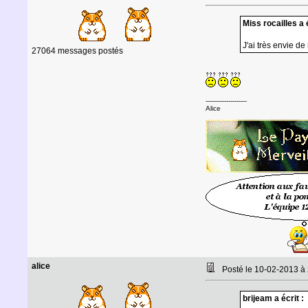
Miss rocailles a é
J'ai très envie de
27064 messages postés
--------------------
Alice
alice
Posté le 10-02-2013 à
brijeam a écrit :