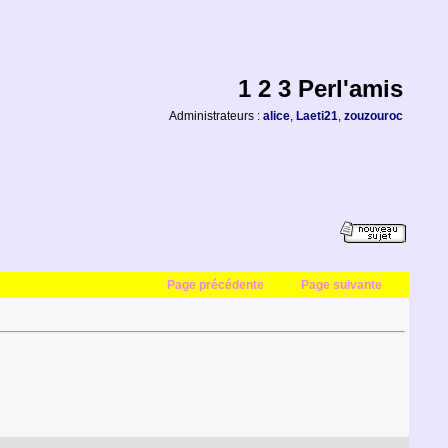
1 2 3 Perl'amis
Administrateurs :
alice
,
Laeti21
,
zouzouroc
Page précédente
Page suivante