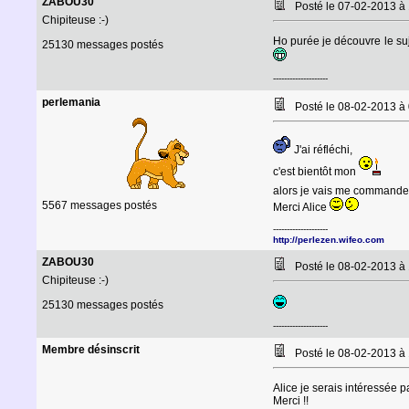
ZABOU30
Posté le 07-02-2013 à
Chipiteuse :-)
Ho purée je découvre le suj
25130 messages postés
--------------------
perlemania
Posté le 08-02-2013 à
J'ai réfléchi,
c'est bientôt mon
alors je vais me commande
5567 messages postés
Merci Alice
--------------------
http://perlezen.wifeo.com
ZABOU30
Posté le 08-02-2013 à
Chipiteuse :-)
25130 messages postés
--------------------
Membre désinscrit
Posté le 08-02-2013 à
Alice je serais intéressée p
Merci !!