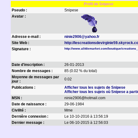
Profil de Snipese
Pseudo :
Snipese
Avatar :
Adresse e-mail :
ninie2906@yahoo.fr
Site Web :
http://lescreationsdevirginie59.skyrock.c
Signature :
http://www.alittlemarket.com/boutique/creations
Date d'inscription :
26-01-2013
Nombre de messages :
85 (0.02 % du total)
Moyenne de messages par
0.02
jour :
Publications :
Afficher tous les sujets de Snipese
Afficher tous les sujets où Snipese a parti
MSN :
ninie2906@hotmail.com
Date de naissance :
29-06-1984
Civilité :
Mme
Dernière connexion :
Le 10-10-2016 à 13:56:19
Dernier message :
Le 06-10-2015 à 12:56:03