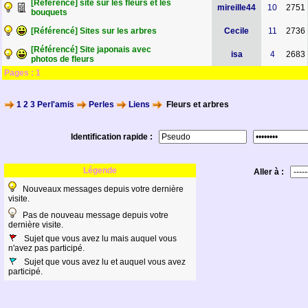
[Référencé] site sur les fleurs et les
mireille44
10
2751
bouquets
[Référencé] Sites sur les arbres
Cecile
11
2736
[Référencé] Site japonais avec
isa
4
2683
photos de fleurs
Pages :
1
1 2 3 Perl'amis
Perles
Liens
Fleurs et arbres
Identification rapide :
Légende
Aller à :
Nouveaux messages depuis votre dernière
visite.
Pas de nouveau message depuis votre
dernière visite.
Sujet que vous avez lu mais auquel vous
n'avez pas participé.
Sujet que vous avez lu et auquel vous avez
participé.