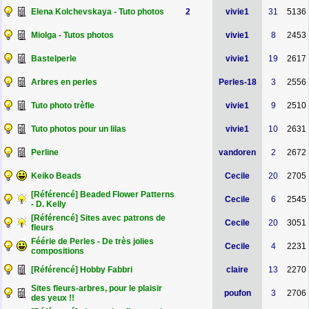
Elena Kolchevskaya - Tuto photos
2
vivie1
31
5136
Miolga - Tutos photos
vivie1
8
2453
Bastelperle
vivie1
19
2617
Arbres en perles
Perles-18
3
2556
Tuto photo trèfle
vivie1
9
2510
Tuto photos pour un lilas
vivie1
10
2631
Perline
vandoren
2
2672
Keiko Beads
Cecile
20
2705
[Référencé] Beaded Flower Patterns
Cecile
6
2545
- D. Kelly
[Référencé] Sites avec patrons de
Cecile
20
3051
fleurs
Féérie de Perles - De très jolies
Cecile
4
2231
compositions
[Référencé] Hobby Fabbri
claire
13
2270
Sites fleurs-arbres, pour le plaisir
poufon
3
2706
des yeux !!