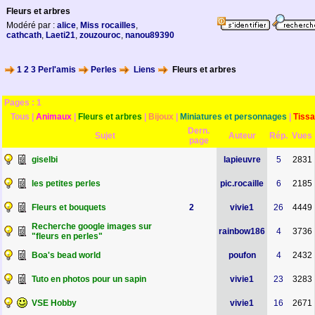
Fleurs et arbres
Modéré par :
alice
,
Miss rocailles
,
cathcath
,
Laeti21
,
zouzouroc
,
nanou89390
1 2 3 Perl'amis
Perles
Liens
Fleurs et arbres
Pages :
1
Tous
|
Animaux
|
Fleurs et arbres
|
Bijoux
|
Miniatures et personnages
|
Tiss
Dern.
Sujet
Auteur
Rép.
Vues
page
giselbi
lapieuvre
5
2831
les petites perles
pic.rocaille
6
2185
Fleurs et bouquets
2
vivie1
26
4449
Recherche google images sur
rainbow186
4
3736
"fleurs en perles"
Boa's bead world
poufon
4
2432
Tuto en photos pour un sapin
vivie1
23
3283
VSE Hobby
vivie1
16
2671