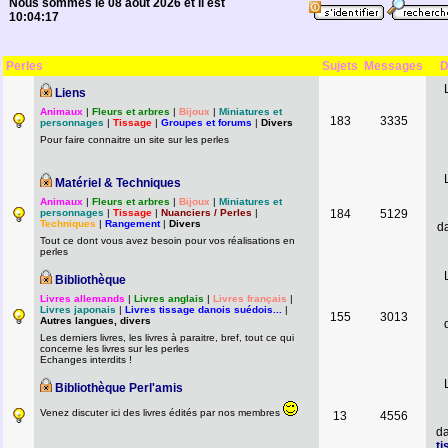
Nous sommes le 08 août 2026 et il est
10:04:17
Perles
Sujets
Messages
D
Liens
Animaux
|
Fleurs et arbres
|
Bijoux
|
Miniatures et
183
3335
personnages
|
Tissage
|
Groupes et forums
|
Divers
Pour faire connaitre un site sur les perles
Matériel & Techniques
Animaux
|
Fleurs et arbres
|
Bijoux
|
Miniatures et
personnages
|
Tissage
|
Nuanciers / Perles
|
184
5129
Techniques
|
Rangement
|
Divers
d
Tout ce dont vous avez besoin pour vos réalisations en
perles
Bibliothèque
Livres allemands
|
Livres anglais
|
Livres français
|
Livres japonais
|
Livres tissage danois suédois...
|
155
3013
Autres langues, divers
Les derniers livres, les livres à paraitre, bref, tout ce qui
concerne les livres sur les perles
Echanges interdits !
Bibliothèque Perl'amis
Venez discuter ici des livres édités par nos membres
13
4556
d
ti