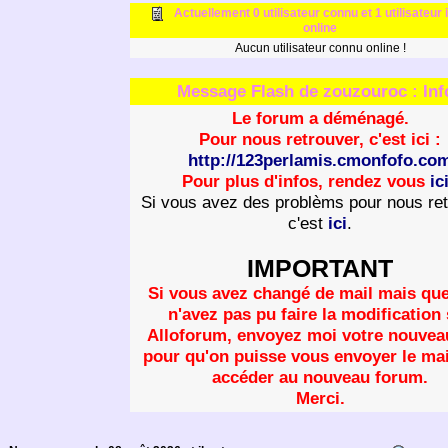
Actuellement 0 utilisateur connu et 1 utilisateur
online
Aucun utilisateur connu online !
Message Flash de zouzouroc : Inf
Le forum a déménagé.
Pour nous retrouver, c'est ici :
http://123perlamis.cmonfofo.co
Pour plus d'infos, rendez vous
ic
Si vous avez des problèms pour nous ret
c'est
ici
.
IMPORTANT
Si vous avez changé de mail mais qu
n'avez pas pu faire la modification
Alloforum, envoyez moi votre nouvea
pour qu'on puisse vous envoyer le mai
accéder au nouveau forum.
Merci.