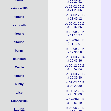
nadia
à 20:27:51
Le 12-02-2015
rainbow186
à 21:26:06
Le 04-02-2015
titoune
à 13:49:12
Le 05-01-2015
cathcath
à 16:37:36
Le 30-09-2014
titoune
à 11:13:27
Le 30-09-2014
titoune
à 11:13:07
Le 19-09-2014
bunny
à 12:36:58
Le 14-03-2014
cathcath
à 16:46:36
Le 06-12-2013
Cecile
à 13:52:34
Le 14-03-2013
titoune
à 15:39:30
Le 08-02-2013
bunny
à 08:29:30
Le 17-12-2012
alice
à 23:34:09
Le 12-08-2012
rainbow186
à 19:52:19
Le 08-06-2012
Laeti21