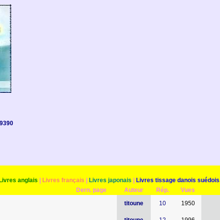
9390
Livres anglais
|
Livres français
|
Livres japonais
|
Livres tissage danois suédois.
Dern. page
Auteur
Rép.
Vues
titoune
10
1950