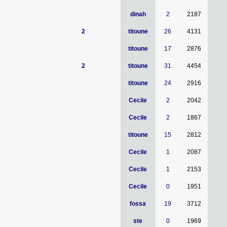
dinah
2
2187
2
titoune
26
4131
titoune
17
2876
2
titoune
31
4454
titoune
24
2916
Cecile
2
2042
Cecile
2
1867
titoune
15
2812
Cecile
1
2087
Cecile
1
2153
Cecile
0
1951
fossa
19
3712
ste
0
1969