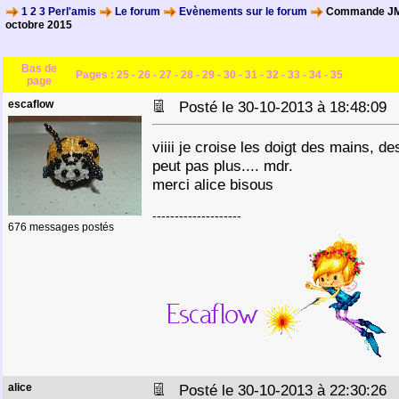
1 2 3 Perl'amis
Le forum
Evènements sur le forum
Commande JM 
octobre 2015
Bas de
Pages :
25
-
26
-
27
-
28
-
29
-
30
-
31
-
32
-
33
-
34
-
35
page
escaflow
Posté le 30-10-2013 à 18:48:0
viiii je croise les doigt des mains, de
peut pas plus.... mdr.
merci alice bisous
--------------------
676 messages postés
alice
Posté le 30-10-2013 à 22:30:2