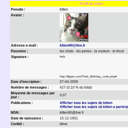
Profil de kitten
Pseudo :
kitten
Avatar :
Adresse e-mail :
kitten90@live.fr
Passions :
les chats - les perles - la couture - le tricot
Signature :
lady
http://lilypie.com/Third_Birthday_code.php#
Date d'inscription :
07-04-2009
Nombre de messages :
427 (0.10 % du total)
Moyenne de messages par
0.07
jour :
Publications :
Afficher tous les sujets de kitten
Afficher tous les sujets où kitten a partici
MSN :
kitten90@live.fr
Date de naissance :
15-12-1951
Civilité :
Mme