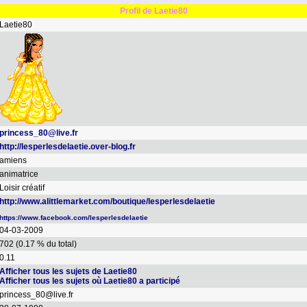
Profil de Laetie80
Laetie80
princess_80@live.fr
http://lesperlesdelaetie.over-blog.fr
amiens
animatrice
Loisir créatif
http://www.alittlemarket.com/boutique/lesperlesdelaetie
https://www.facebook.com/lesperlesdelaetie
04-03-2009
702 (0.17 % du total)
0.11
Afficher tous les sujets de Laetie80
Afficher tous les sujets où Laetie80 a participé
princess_80@live.fr