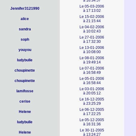
à 16:34:57
Le 05-03-2006
Jennifer3121990
à 17:13:02
Le 15-02-2006
alice
à 21:15:44
Le 04-02-2006
sandra
à 10:02:43
Le 27-01-2006
soph
à 17:32:30
Le 13-01-2006
youyou
à 10:08:00
Le 08-01-2006
ludybulle
à 19:49:14
Le 07-01-2006
choupinette
à 16:58:49
Le 05-01-2006
choupinette
à 16:58:44
Le 03-01-2006
lamifosse
à 20:05:12
Le 16-12-2005
cerise
à 23:25:29
Le 06-12-2005
Helene
à 17:22:25
Le 05-12-2005
ludybulle
à 16:31:36
Le 30-11-2005
Helene
à 13:24:27