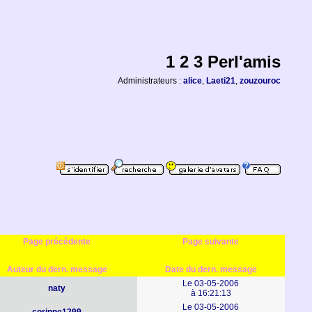
1 2 3 Perl'amis
Administrateurs :
alice
,
Laeti21
,
zouzouroc
Page précédente
Page suivante
Auteur du dern. message
Date du dern. message
Le 03-05-2006
naty
à 16:21:13
Le 03-05-2006