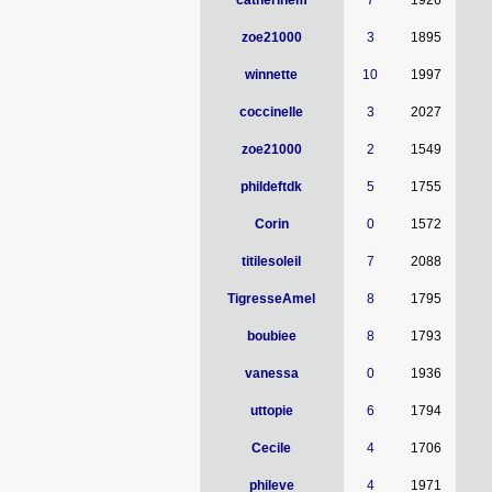
catherinem
7
1926
zoe21000
3
1895
winnette
10
1997
coccinelle
3
2027
zoe21000
2
1549
phildeftdk
5
1755
Corin
0
1572
titilesoleil
7
2088
TigresseAmel
8
1795
boubiee
8
1793
vanessa
0
1936
uttopie
6
1794
Cecile
4
1706
phileve
4
1971