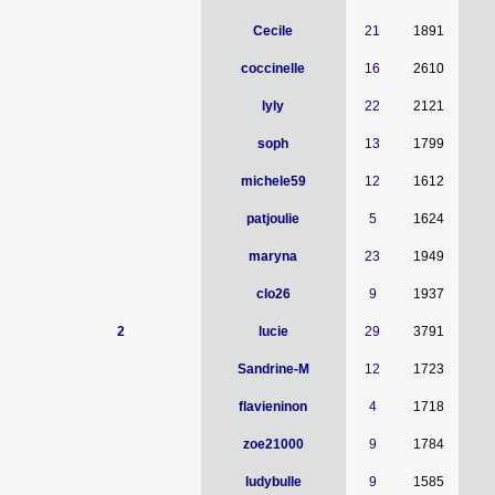
Cecile
21
1891
coccinelle
16
2610
lyly
22
2121
soph
13
1799
michele59
12
1612
patjoulie
5
1624
maryna
23
1949
clo26
9
1937
2
lucie
29
3791
Sandrine-M
12
1723
flavieninon
4
1718
zoe21000
9
1784
ludybulle
9
1585