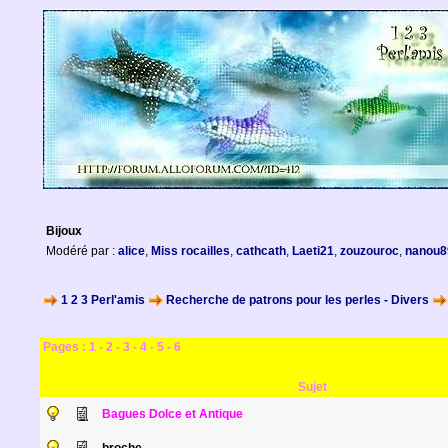
Bijoux
Modéré par :
alice
,
Miss rocailles
,
cathcath
,
Laeti21
,
zouzouroc
,
nanou8
1 2 3 Perl'amis
Recherche de patrons pour les perles - Divers
Pages :
1
-
2
-
3
-
4
-
5
-
6
Sujet
Bagues Dolce et Antique