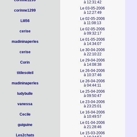
corinne1299
à 12:31:42
Le 03-05-2006
corinne1299
à 12:27:49
Le 02-05-2006
Lili56
à 11:08:13
Le 02-05-2006
cerise
à 09:32:17
Le 01-05-2006
madininaperles
à 14:34:07
Le 30-04-2006
cerise
à 22:10:22
Le 29-04-2006
Corin
à 14:08:38
Le 26-04-2006
titilesoleil
à 10:37:46
Le 26-04-2006
madininaperles
à 04:44:11
Le 25-04-2006
ludybulle
à 09:50:47
Le 23-04-2006
vanessa
à 23:25:01
Le 16-04-2006
Cecile
à 10:49:57
Le 01-04-2006
guiguine
à 21:28:46
Le 15-03-2006
Les2chats