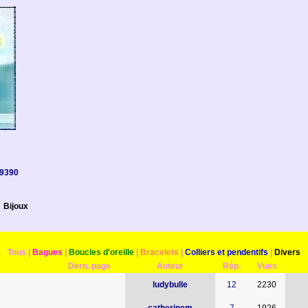
9390
Bijoux
Tous
|
Bagues
|
Boucles d'oreille
|
Bracelets
|
Colliers et pendentifs
|
Divers
Dern. page
Auteur
Rép.
Vues
ludybulle
12
2230