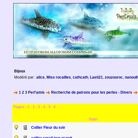
Bijoux
Modéré par :
alice
,
Miss rocailles
,
cathcath
,
Laeti21
,
zouzouroc
,
nanou8
1 2 3 Perl'amis
Recherche de patrons pour les perles - Divers
Pages :
1
-
2
-
3
-
4
-
5
-
6
Sujet
Collier Fleur du soir