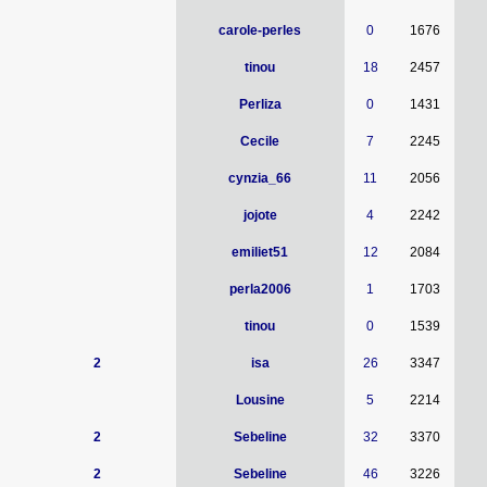
carole-perles
0
1676
tinou
18
2457
Perliza
0
1431
Cecile
7
2245
cynzia_66
11
2056
jojote
4
2242
emiliet51
12
2084
perla2006
1
1703
tinou
0
1539
2
isa
26
3347
Lousine
5
2214
2
Sebeline
32
3370
2
Sebeline
46
3226