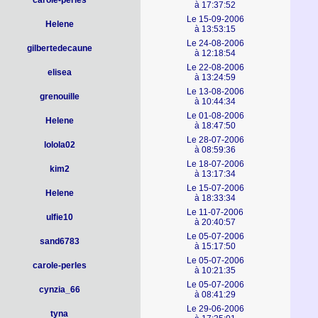
carole-perles
à 17:37:52
Le 15-09-2006
Helene
à 13:53:15
Le 24-08-2006
gilbertedecaune
à 12:18:54
Le 22-08-2006
elisea
à 13:24:59
Le 13-08-2006
grenouille
à 10:44:34
Le 01-08-2006
Helene
à 18:47:50
Le 28-07-2006
lolola02
à 08:59:36
Le 18-07-2006
kim2
à 13:17:34
Le 15-07-2006
Helene
à 18:33:34
Le 11-07-2006
ulfie10
à 20:40:57
Le 05-07-2006
sand6783
à 15:17:50
Le 05-07-2006
carole-perles
à 10:21:35
Le 05-07-2006
cynzia_66
à 08:41:29
Le 29-06-2006
tyna