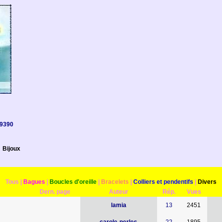
9390
Bijoux
Tous
|
Bagues
|
Boucles d'oreille
|
Bracelets
|
Colliers et pendentifs
|
Divers
Dern. page
Auteur
Rép.
Vues
lamia
13
2451