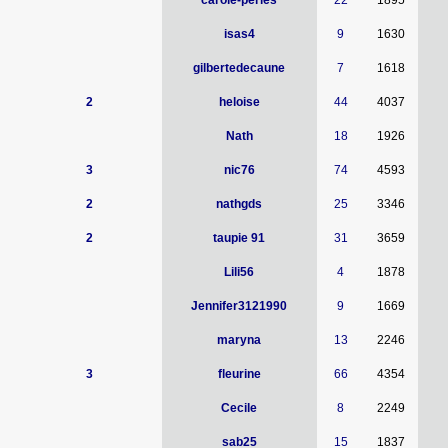
carole-perles
22
1895
isas4
9
1630
gilbertedecaune
7
1618
2
heloise
44
4037
Nath
18
1926
3
nic76
74
4593
2
nathgds
25
3346
2
taupie 91
31
3659
Lili56
4
1878
Jennifer3121990
9
1669
maryna
13
2246
3
fleurine
66
4354
Cecile
8
2249
sab25
15
1837