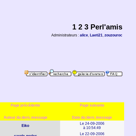
1 2 3 Perl'amis
Administrateurs :
alice
,
Laeti21
,
zouzouroc
Page précédente
Page suivante
Auteur du dern. message
Date du dern. message
Le 24-09-2006
Eiko
à 10:54:49
Le 22-09-2006