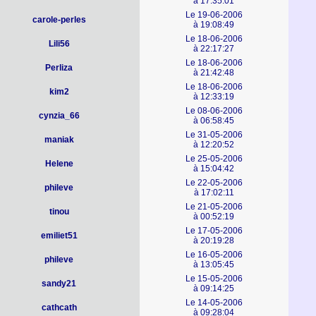
à 17:35:01
Le 19-06-2006
carole-perles
à 19:08:49
Le 18-06-2006
Lili56
à 22:17:27
Le 18-06-2006
Perliza
à 21:42:48
Le 18-06-2006
kim2
à 12:33:19
Le 08-06-2006
cynzia_66
à 06:58:45
Le 31-05-2006
maniak
à 12:20:52
Le 25-05-2006
Helene
à 15:04:42
Le 22-05-2006
phileve
à 17:02:11
Le 21-05-2006
tinou
à 00:52:19
Le 17-05-2006
emiliet51
à 20:19:28
Le 16-05-2006
phileve
à 13:05:45
Le 15-05-2006
sandy21
à 09:14:25
Le 14-05-2006
cathcath
à 09:28:04