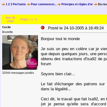
1 2 3 Perl'amis
Pour commencer...
Principes et règles d'or
Du res
Bas de
Pages :
1
-
2
page
Cecile
Posté le 24-10-2005 à 16:49:2
Boulette
Bonjour tout le monde
Je suis un peu en colère car je vie
que depuis quelques jours, une person
obtenu des traductions d'Isa92 de pa
forum
32044 messages postés
Soyons bien clair...
Le fait d'échanger des patrons sur 
dans la légalité...
Ceci dit, le travail que fait Isa92, e
(et je pense qu'elle sera d'accord 