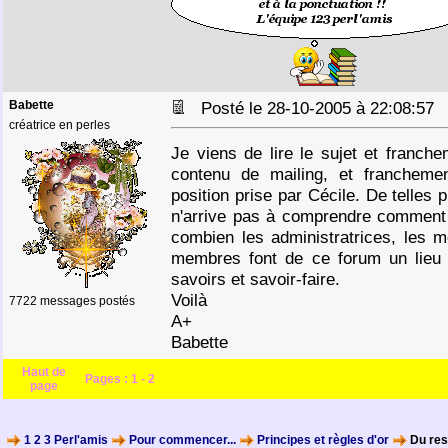
Babette
Posté le 28-10-2005 à 22:08:5
créatrice en perles
Je viens de lire le sujet et franch
contenu de mailing, et franchemen
position prise par Cécile. De telles
n'arrive pas à comprendre comment 
combien les administratrices, les m
membres font de ce forum un lieu 
savoirs et savoir-faire.
Voilà
7722 messages postés
A+
Babette
Haut de
Pages :
1
-
2
page
1 2 3 Perl'amis
Pour commencer...
Principes et règles d'or
Du res