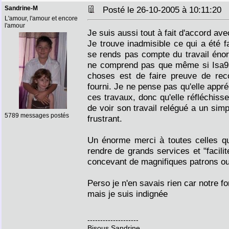
Sandrine-M
Posté le 26-10-2005 à 10:11:20
L'amour, l'amour et encore
l'amour
Je suis aussi tout à fait d'accord ave
Je trouve inadmisible ce qui a été f
se rends pas compte du travail énor
ne comprend pas que même si Isa92 l
choses est de faire preuve de reco
fourni. Je ne pense pas qu'elle appréc
ces travaux, donc qu'elle réfléchiss
de voir son travail relégué a un simp
5789 messages postés
frustrant.
Un énorme merci à toutes celles q
rendre de grands services et "facilit
concevant de magnifiques patrons ou
Perso je n'en savais rien car notre fo
mais je suis indignée
--------------------
Bisous Sandrine