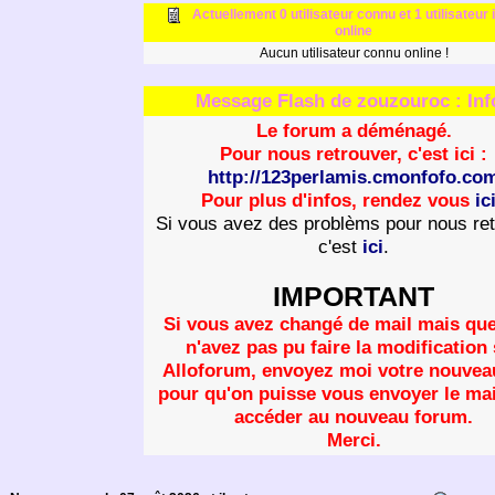
Actuellement 0 utilisateur connu et 1 utilisateur
online
Aucun utilisateur connu online !
Message Flash de zouzouroc : Inf
Le forum a déménagé.
Pour nous retrouver, c'est ici :
http://123perlamis.cmonfofo.co
Pour plus d'infos, rendez vous
ic
Si vous avez des problèms pour nous ret
c'est
ici
.
IMPORTANT
Si vous avez changé de mail mais qu
n'avez pas pu faire la modification
Alloforum, envoyez moi votre nouvea
pour qu'on puisse vous envoyer le mai
accéder au nouveau forum.
Merci.