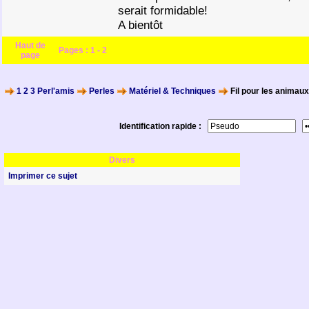
serait formidable!
A bientôt
Haut de
Pages :
1
-
2
page
1 2 3 Perl'amis
Perles
Matériel & Techniques
Fil pour les animaux
Identification rapide :
Divers
Imprimer ce sujet