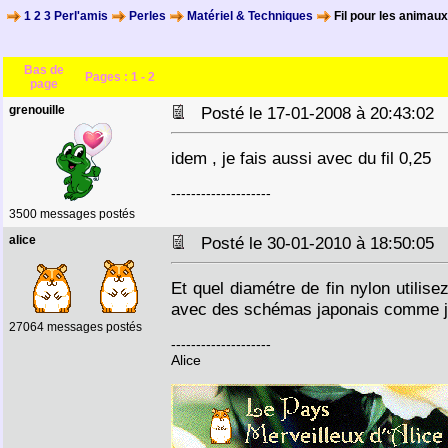
1 2 3 Perl'amis
Perles
Matériel & Techniques
Fil pour les animaux
Bas de
Pages :
1
-
2
page
grenouille
Posté le 17-01-2008 à 20:43:0
idem , je fais aussi avec du fil 0,25
--------------------
3500 messages postés
alice
Posté le 30-01-2010 à 18:50:0
Et quel diamétre de fin nylon utilis
avec des schémas japonais comme j'a
27064 messages postés
--------------------
Alice