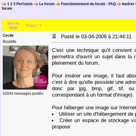
1 2 3 Perl'amis
Le forum
Fonctionnement du forum - FAQ
Insérer 
forum
Bas de
Pages :
1
page
Cecile
Posté le 03-04-2009 à 21:44:11
Boulette
C'est une technique qu'il convient d
permettra d'ouvrir un sujet dans la 
pleinement du forum.
Pour insérer une image, il faut abso
c'est à dire qu'elle possède une adress
donc par jpg, bmp, gif, tif, o
32044 messages postés
correspondant à un format d'image).
Pour héberger une image sur Internet,
Utiliser un site d'hébergement d
Créer un espace de stockage via 
propose