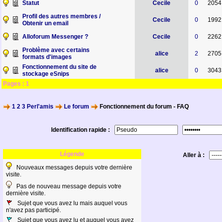
Statut
Cecile
0
2054
Profil des autres membres /
Cecile
0
1992
Obtenir un email
Alloforum Messenger ?
Cecile
0
2262
Problème avec certains
alice
2
2705
formats d'images
Fonctionnement du site de
alice
0
3043
stockage eSnips
Pages :
1
1 2 3 Perl'amis
Le forum
Fonctionnement du forum - FAQ
Identification rapide :
Légende
Aller à :
Nouveaux messages depuis votre dernière
visite.
Pas de nouveau message depuis votre
dernière visite.
Sujet que vous avez lu mais auquel vous
n'avez pas participé.
Sujet que vous avez lu et auquel vous avez