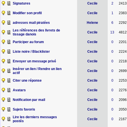
Signatures
Cecile
2
2413
Modifier son profil
Cecile
1
2383
adresses mail piratées
Helene
6
2292
Les références des livrets de
Cecile
13
4812
tissage danois
Participer au forum
Cecile
0
2201
Liste noire / Blacklister
Cecile
0
2224
Envoyer un message privé
Cecile
0
2218
Insérer un lien / Rendre un lien
Cecile
0
2699
actif
Citer une réponse
Cecile
0
2253
Avatars
Cecile
0
2276
Notification par mail
Cecile
0
2096
Sujets favoris
Cecile
0
2050
Lire les derniers messages
Cecile
0
2167
postés