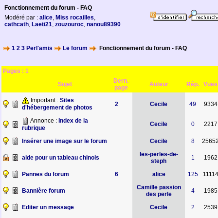
Fonctionnement du forum - FAQ
Modéré par :
alice
,
Miss rocailles
,
cathcath
,
Laeti21
,
zouzouroc
,
nanou89390
1 2 3 Perl'amis
Le forum
Fonctionnement du forum - FAQ
Pages :
1
Dern.
Sujet
Auteur
Rép.
Vues
page
Important :
Sites
2
Cecile
49
9334
d'hébergement de photos
Annonce :
Index de la
Cecile
0
2217
rubrique
Insérer une image sur le forum
Cecile
8
2565
les-perles-de-
aide pour un tableau chinois
1
1962
steph
Pannes du forum
6
alice
125
1111
Camille passion
Bannière forum
4
1985
des perle
Editer un message
Cecile
2
2539