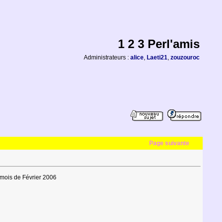
1 2 3 Perl'amis
Administrateurs :
alice
,
Laeti21
,
zouzouroc
Page suivante
 mois de Février 2006