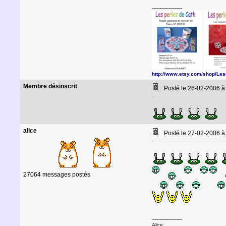
--------------------
http://www.etsy.com/shop/Le
Membre désinscrit
Posté le 26-02-2006 
alice
Posté le 27-02-2006 à
27064 messages postés
--------------------
Alice