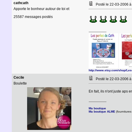
cathcath
Posté le 22-03-2006 
Apporte le bonheur autour de toi et
25587 messages postés
--------------------
http://www.etsy.com/shop/Le
Cecile
Posté le 22-03-2006 
Boulette
En fait, ils n'ont juste ap
--------------------
Ma boutique
Ma boutique ALME
(fournitures 