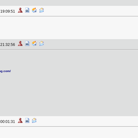
à 19:09:51
à 21:32:56
log.com/
à 00:01:31