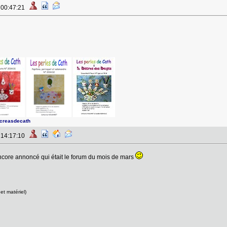
à 00:47:21
screasdecath
à 14:17:10
s encore annoncé qui était le forum du mois de mars
et matériel)