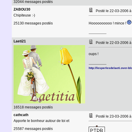
32044 messages postés
ZABOU30
Posté le 22-03-2006 
Chipiteuse :-)
25130 messages postés
Hoooooooooo ! mince !
--------------------
Laeti21
Posté le 22-03-2006 
oups !
--------------------
http://lesperlesdelaeti.over-b
16518 messages postés
cathcath
Posté le 23-03-2006 
Apporte le bonheur autour de toi et
25587 messages postés