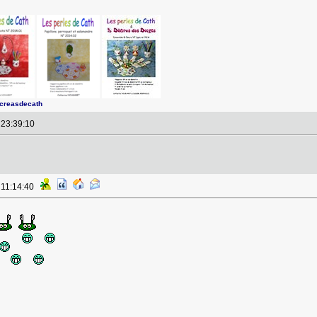
screasdecath
à 23:39:10
 11:14:40