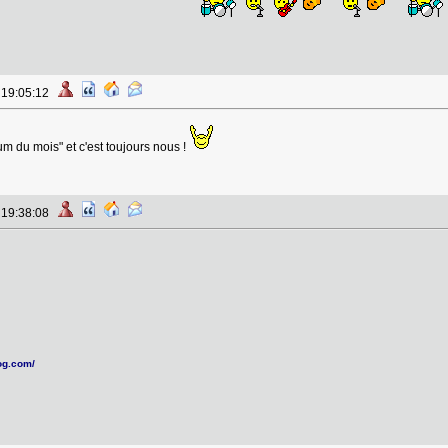
à 19:05:12
um du mois" et c'est toujours nous !
à 19:38:08
log.com/