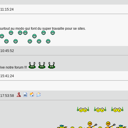
 11:15:24
 surtout au modo qui font du super travaille pour se sites.
à 10:45:52
ive notre forum !!!
à 15:41:24
à 17:53:58