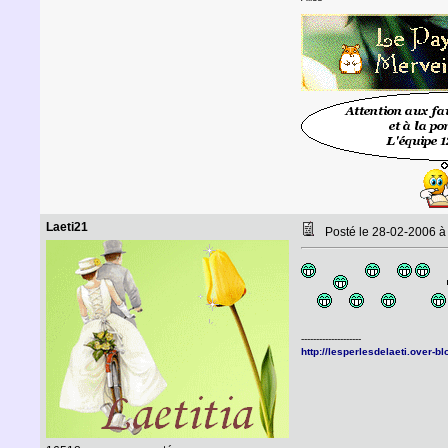
Laeti21
Posté le 28-02-2006 
--------------------
http://lesperlesdelaeti.over-b