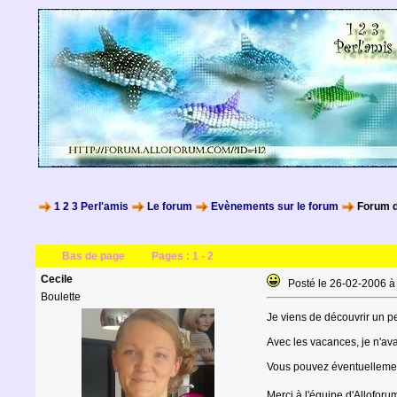
1 2 3 Perl'amis
Le forum
Evènements sur le forum
Forum d
Bas de page
Pages :
1
-
2
Cecile
Posté le 26-02-2006 
Boulette
Je viens de découvrir un p
Avec les vacances, je n'av
Vous pouvez éventuellemen
Merci à l'équipe d'Allofor