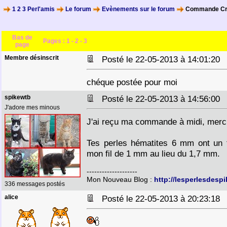
1 2 3 Perl'amis
Le forum
Evènements sur le forum
Commande Cr
Bas de
Pages :
1
-
2
-
3
page
Membre désinscrit
Posté le 22-05-2013 à 14:01:2
chéque postée pour moi
spikewtb
Posté le 22-05-2013 à 14:56:0
J'adore mes minous
J'ai reçu ma commande à midi, merci
Tes perles hématites 6 mm ont un tro
mon fil de 1 mm au lieu du 1,7 mm.
--------------------
Mon Nouveau Blog :
http://lesperlesdesp
336 messages postés
alice
Posté le 22-05-2013 à 20:23:1