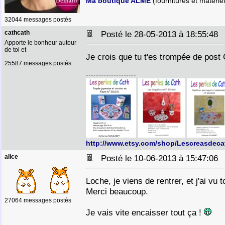
Ma boutique ALME
(fournitures et matériel
32044 messages postés
cathcath
Posté le 28-05-2013 à 18:55:4
Apporte le bonheur autour
de toi et
Je crois que tu t'es trompée de post
25587 messages postés
--------------------
http://www.etsy.com/shop/Lescreasdeca
alice
Posté le 10-06-2013 à 15:47:0
Loche, je viens de rentrer, et j'ai vu
Merci beaucoup.
27064 messages postés
Je vais vite encaisser tout ça !