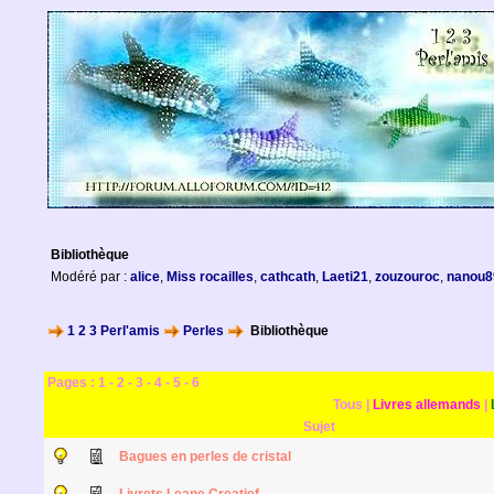
Bibliothèque
Modéré par :
alice
,
Miss rocailles
,
cathcath
,
Laeti21
,
zouzouroc
,
nanou8
1 2 3 Perl'amis
Perles
Bibliothèque
Pages :
1
-
2
-
3
-
4
-
5
-
6
Tous
|
Livres allemands
|
Sujet
Bagues en perles de cristal