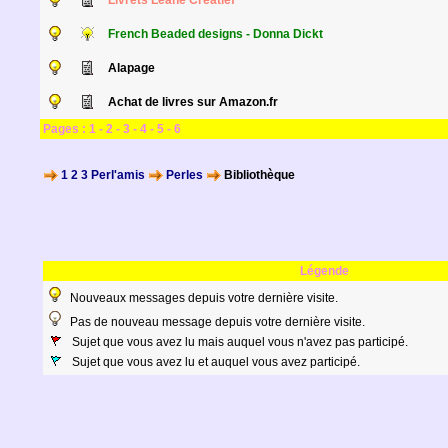
Livrets Leane Creatief
French Beaded designs - Donna Dickt
Alapage
Achat de livres sur Amazon.fr
Pages :
1
-
2
-
3
-
4
-
5
-
6
1 2 3 Perl'amis
Perles
Bibliothèque
Légende
Nouveaux messages depuis votre dernière visite.
Pas de nouveau message depuis votre dernière visite.
Sujet que vous avez lu mais auquel vous n'avez pas participé.
Sujet que vous avez lu et auquel vous avez participé.