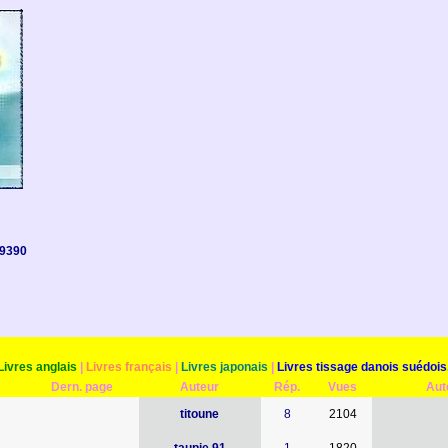
9390
Livres anglais
|
Livres français
|
Livres japonais
|
Livres tissage danois suédois.
Dern. page
Auteur
Rép.
Vues
Aut
titoune
8
2104