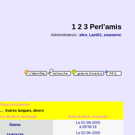
1 2 3 Perl'amis
Administrateurs :
alice
,
Laeti21
,
zouzouroc
Page précédente
..
|
Autres langues, divers
eur du dern. message
Date du dern. message
Le 01-08-2005
Guena
à 09:58:16
Le 02-06-2005