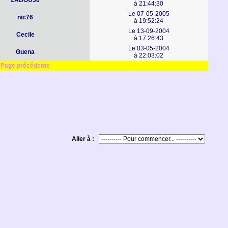
ZABOU30
à 21:44:30
Le 07-05-2005
nic76
à 19:52:24
Le 13-09-2004
Cecile
à 17:26:43
Le 03-05-2004
Guena
à 22:03:02
Page précédente
Aller à :