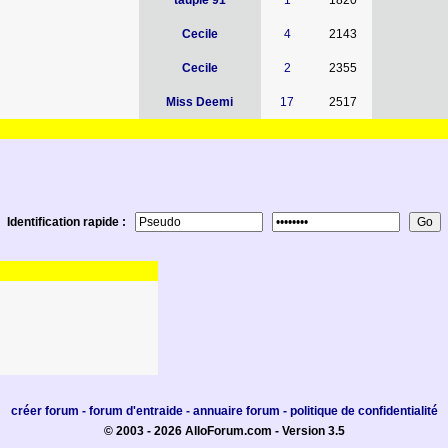
taupie 91
1
1820
Cecile
4
2143
Cecile
2
2355
Miss Deemi
17
2517
Identification rapide :
créer forum
-
forum d'entraide
-
annuaire forum
-
politique de confidentialité
© 2003 - 2026 AlloForum.com - Version 3.5