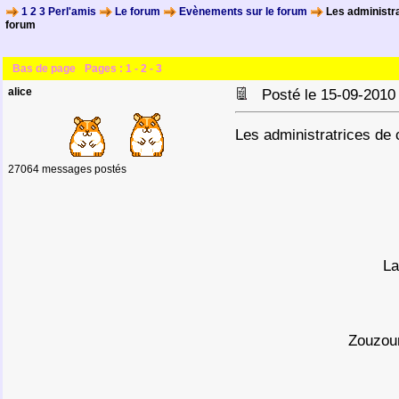
1 2 3 Perl'amis
Le forum
Evènements sur le forum
Les administra
forum
Bas de page
Pages :
1
-
2
-
3
alice
Posté le 15-09-2010
Les administratrices de 
27064 messages postés
La
Zouzou