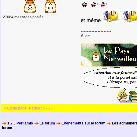
27064 messages postés
et même
--------------------
Alice
Haut de page
Pages :
1
-
2
-
3
1 2 3 Perl'amis
Le forum
Evènements sur le forum
Les administra
forum