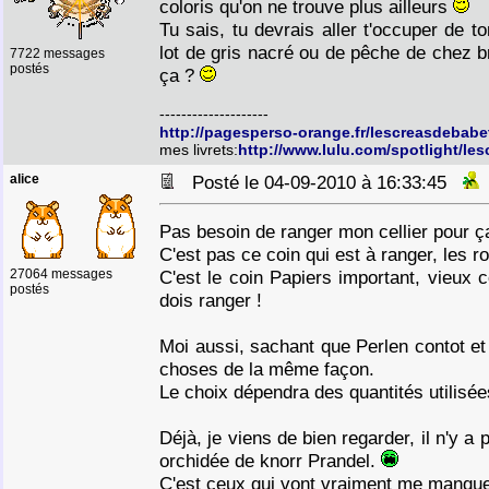
coloris qu'on ne trouve plus ailleurs
Tu sais, tu devrais aller t'occuper de to
lot de gris nacré ou de pêche de chez br
7722 messages
postés
ça ?
--------------------
http://pagesperso-orange.fr/lescreasdebabe
mes livrets:
http://www.lulu.com/spotlight/le
alice
Posté le 04-09-2010 à 16:33:45
Pas besoin de ranger mon cellier pour ç
C'est pas ce coin qui est à ranger, les r
27064 messages
C'est le coin Papiers important, vieux c
postés
dois ranger !
Moi aussi, sachant que Perlen contot et P
choses de la même façon.
Le choix dépendra des quantités utilisée
Déjà, je viens de bien regarder, il n'y a
orchidée de knorr Prandel.
C'est ceux qui vont vraiment me manquer