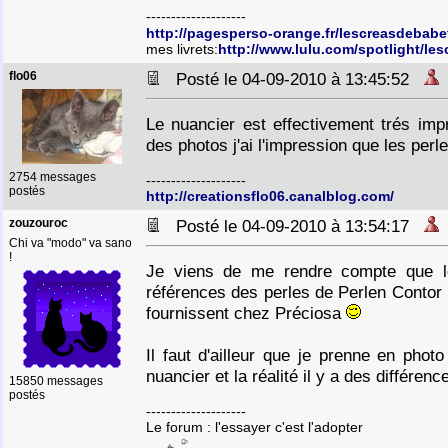
--------------------
http://pagesperso-orange.fr/lescreasdebabe
mes livrets:
http://www.lulu.com/spotlight/le
flo06
Posté le 04-09-2010 à 13:45:52
Le nuancier est effectivement trés impr
des photos j'ai l'impression que les perl
2754 messages
--------------------
postés
http://creationsflo06.canalblog.com/
zouzouroc
Posté le 04-09-2010 à 13:54:17
Chi va "modo" va sano
!
Je viens de me rendre compte que l
références des perles de Perlen Contor p
fournissent chez Préciosa
Il faut d'ailleur que je prenne en phot
nuancier et la réalité il y a des différen
15850 messages
postés
--------------------
Le forum : l'essayer c'est l'adopter