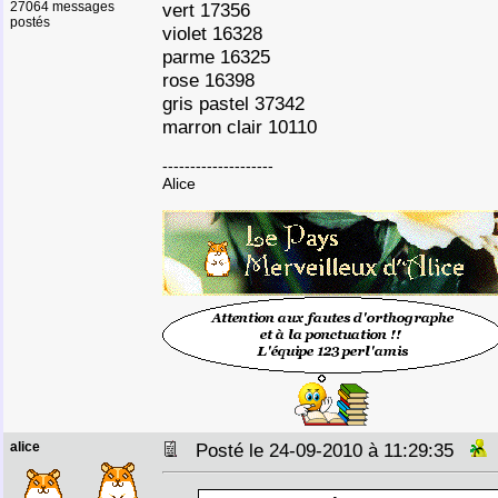
27064 messages
vert 17356
postés
violet 16328
parme 16325
rose 16398
gris pastel 37342
marron clair 10110
--------------------
Alice
alice
Posté le 24-09-2010 à 11:29:35