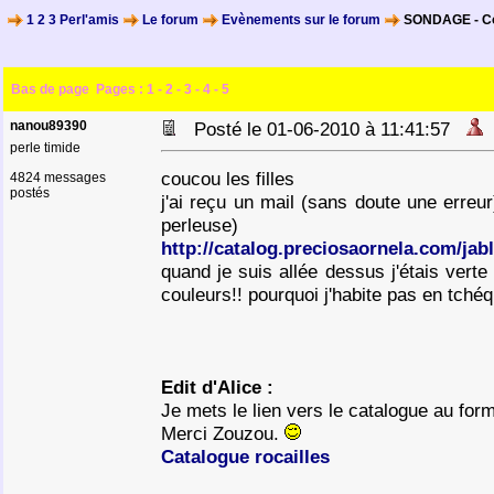
1 2 3 Perl'amis
Le forum
Evènements sur le forum
SONDAGE - Cou
Bas de page
Pages :
1
-
2
-
3
-
4
-
5
nanou89390
Posté le 01-06-2010 à 11:41:57
perle timide
coucou les filles
4824 messages
postés
j'ai reçu un mail (sans doute une erreur
perleuse)
http://catalog.preciosaornela.com/ja
quand je suis allée dessus j'étais vert
couleurs!! pourquoi j'habite pas en tché
Edit d'Alice :
Je mets le lien vers le catalogue au form
Merci Zouzou.
Catalogue rocailles