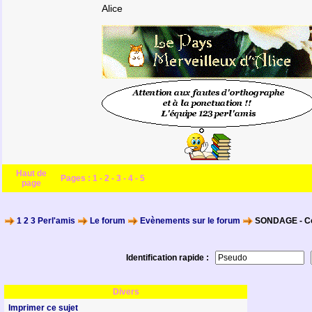
Alice
Haut de
Pages :
1
-
2
-
3
-
4
-
5
page
1 2 3 Perl'amis
Le forum
Evènements sur le forum
SONDAGE - Cou
Identification rapide :
Divers
Imprimer ce sujet