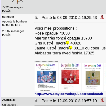
7722 messages
postés
cathcath
Posté le 08-09-2010 à 19:25:43
Apporte le bonheur
autour de toi et
Voici mes propositions :
25587 messages
Rose opaque 73030
postés
Marron très foncé opaque 13780
Gris lustré (nacré
48020
Jaune lustré (nacré
88110 ou color lus
Alabaster terra dyed fushia 17325
--------------------
http://www.etsy.com/shop/Lescreasdecath
ZABOU30
Posté le 12-09-2010 à 19:57:19
Chipiteuse :-)