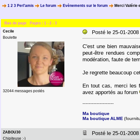
1 2 3 Perl'amis
Le forum
Evènements sur le forum
Merci Valérie e
Bas de page
Pages :
1
-
2
-
3
Cecile
Posté le 25-01-2008
Boulette
C'est une bien mauvais
peut-être rendues compt
modération, faute de te
Je regrette beaucoup cet
En tout cas, merci les f
32044 messages postés
avez apportés au forum
--------------------
Ma boutique
Ma boutique ALME
(fournit
ZABOU30
Posté le 25-01-2008
Chipiteuse :-)