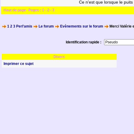
Ce n'est que lorsque le puits
Haut de page
Pages :
1
-
2
-
3
1 2 3 Perl'amis
Le forum
Evènements sur le forum
Merci Valérie e
Identification rapide :
Divers
Imprimer ce sujet