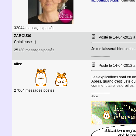
Ma boutique ALME
(fournitures 
32044 messages postés
ZABOU30
Posté le 14-04-2012 
Chipiteuse :-)
Je me laisserai bien tenter
25130 messages postés
--------------------
alice
Posté le 14-04-2012 
Les explications sont en ang
Après, quand c'est juste du 
comment faire les oreilles.
27064 messages postés
--------------------
Alice