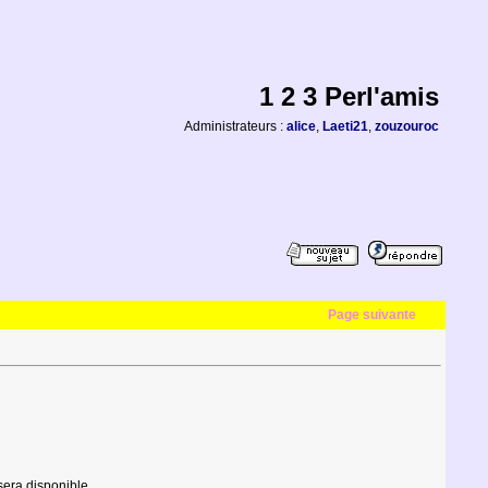
1 2 3 Perl'amis
Administrateurs :
alice
,
Laeti21
,
zouzouroc
Page suivante
sera disponible.