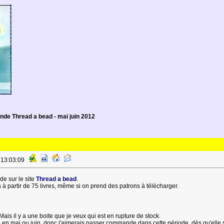
e Thread a bead - mai juin 2012
à 13:03:09
e sur le site
Thread a bead
.
ts à partir de 75 livres, même si on prend des patrons à télécharger.
ais il y a une boite que je veux qui est en rupture de stock.
o en mai ou juin, donc j'aimerais passer commande dans cette période, dès qu'elle 