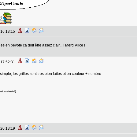
à 16:13:15
en peyote ça doit être assez clair... ! Merci Alice !
à 17:52:31
simple, les grilles sont très bien faites et en couleur + numéro
et matériel)
à 20:13:19