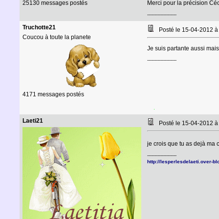
25130 messages postés
Merci pour la précision Cé
--------------------
Truchotte21
Posté le 15-04-2012 
Coucou à toute la planete
Je suis partante aussi mai
--------------------
4171 messages postés
Laeti21
Posté le 15-04-2012 
je crois que tu as dejà ma
--------------------
http://lesperlesdelaeti.over-b