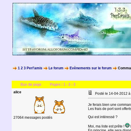
1 2 3 Perl'amis
Le forum
Evènements sur le forum
Command
Bas de page
Pages :
1
-
2
-
3
alice
Posté le 14-04-2012 
Je ferais bien une command
Les frais de port sont offer
Qui est intéressé ?
27064 messages postés
Moi, ma liste est prête !
M
En principe, elle sera disp