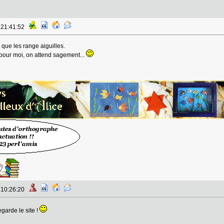
à 21:41:52
i que les range aiguilles.
 pour moi, on attend sagement...
à 10:26:20
egarde le site !