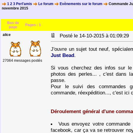
1 2 3 Perl'amis
Le forum
Evènements sur le forum
Commande Jus
novembre 2015
Bas de
Pages :
1
page
alice
Posté le 14-10-2015 à 01:09:2
J'ouvre un sujet tout neuf, spécia
Just Bead
.
27064 messages postés
Si vous cherchez des infos sur le
photos des perles... , c'est dans l
passe.
Pour le suivi des commandes gr
commande, réexpédition..., c'est ici
Déroulement général d'une comma
Vous envoyez votre commande p
facebook, car ça va se retrouver noy