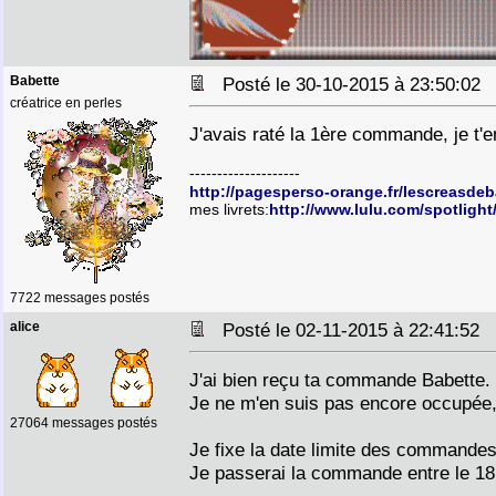
Babette
Posté le 30-10-2015 à 23:50:0
créatrice en perles
J'avais raté la 1ère commande, je t'en
--------------------
http://pagesperso-orange.fr/lescreasde
mes livrets:
http://www.lulu.com/spotlight
7722 messages postés
alice
Posté le 02-11-2015 à 22:41:52
J'ai bien reçu ta commande Babette.
Je ne m'en suis pas encore occupée,
27064 messages postés
Je fixe la date limite des commande
Je passerai la commande entre le 18