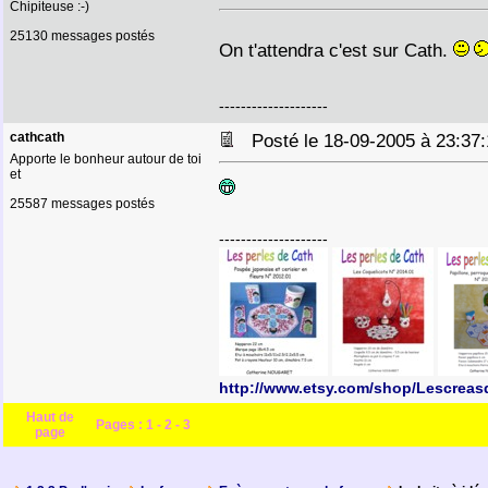
Chipiteuse :-)
25130 messages postés
On t'attendra c'est sur Cath.
--------------------
cathcath
Posté le 18-09-2005 à 23:3
Apporte le bonheur autour de toi
et
25587 messages postés
--------------------
http://www.etsy.com/shop/Lescreas
Haut de
Pages :
1
-
2
-
3
page