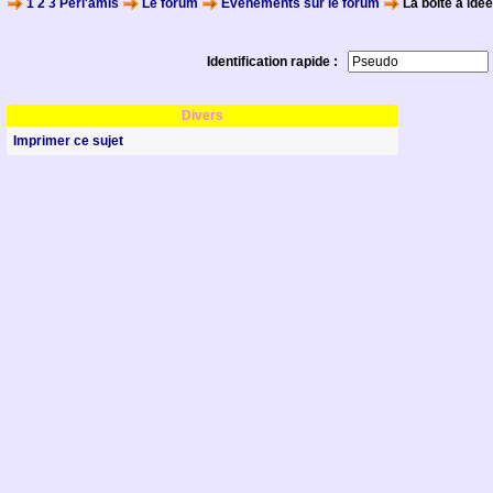
1 2 3 Perl'amis
Le forum
Evènements sur le forum
La boite à idé
Identification rapide :
Divers
Imprimer ce sujet