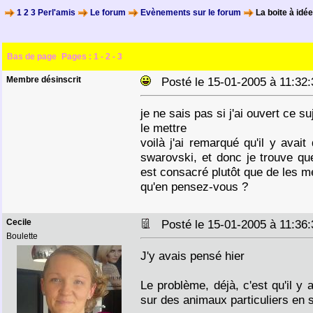
1 2 3 Perl'amis
Le forum
Evènements sur le forum
La boite à idé
Bas de page
Pages :
1
-
2
-
3
Membre désinscrit
Posté le 15-01-2005 à 11:3
je ne sais pas si j'ai ouvert ce s
le mettre
voilà j'ai remarqué qu'il y avai
swarovski, et donc je trouve que
est consacré plutôt que de les m
qu'en pensez-vous ?
Cecile
Posté le 15-01-2005 à 11:3
Boulette
J'y avais pensé hier
Le problème, déjà, c'est qu'il y
sur des animaux particuliers en 