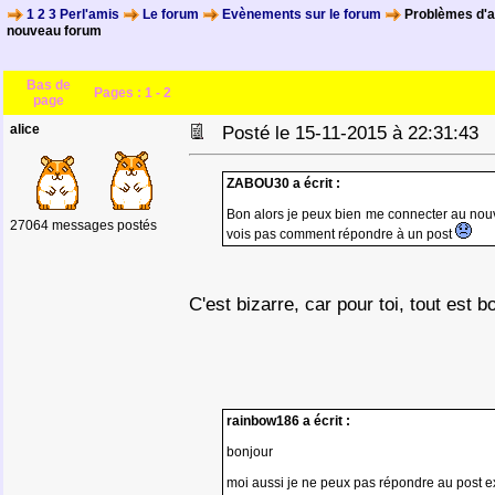
1 2 3 Perl'amis
Le forum
Evènements sur le forum
Problèmes d'a
nouveau forum
Bas de
Pages :
1
-
2
page
alice
Posté le 15-11-2015 à 22:31:43
ZABOU30 a écrit :
Bon alors je peux bien me connecter au nouv
27064 messages postés
vois pas comment répondre à un post
C'est bizarre, car pour toi, tout est b
rainbow186 a écrit :
bonjour
moi aussi je ne peux pas répondre au post exi