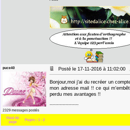
puce40
Posté le 17-11-2016 à 11:02:00
Bonjour,moi j'ai du recréer un compt
mon adresse mail !! ce qui m’embête 
perdu mes avantages !!
--------------------
2329 messages postés
Haut de
Pages :
1
-
2
page