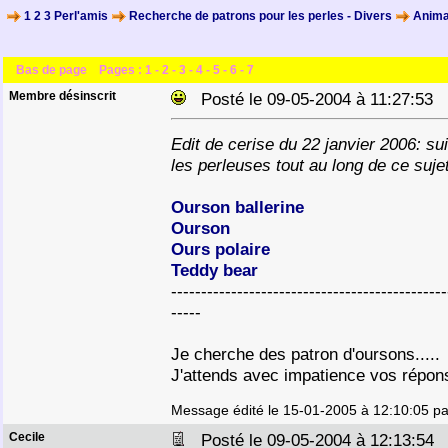
1 2 3 Perl'amis
Recherche de patrons pour les perles - Divers
Anima
Bas de page
Pages :
1
-
2
-
3
-
4
-
5
-
6
-
7
Membre désinscrit
Posté le 09-05-2004 à 11:27:53
Edit de cerise du 22 janvier 2006: sui
les perleuses tout au long de ce suje
Ourson ballerine
Ourson
Ours polaire
Teddy bear
----------------------------------------------
-----
Je cherche des patron d'oursons.....
J'attends avec impatience vos répons
Message édité le 15-01-2005 à 12:10:05 pa
Cecile
Posté le 09-05-2004 à 12:13:5