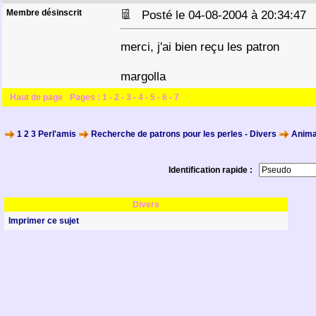
Membre désinscrit
Posté le 04-08-2004 à 20:34:4
merci, j'ai bien reçu les patron
margolla
Haut de page
Pages :
1
-
2
-
3
-
4
-
5
-
6
-
7
1 2 3 Perl'amis
Recherche de patrons pour les perles - Divers
Anima
Identification rapide :
Divers
Imprimer ce sujet