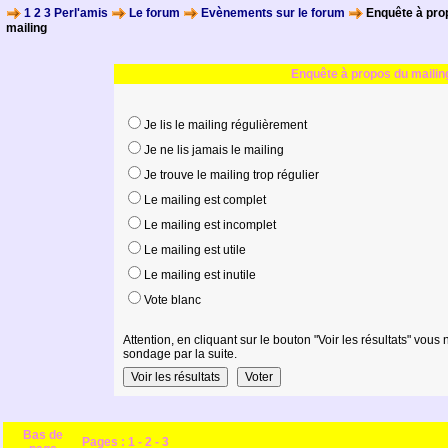
1 2 3 Perl'amis
Le forum
Evènements sur le forum
Enquête à pro
mailing
Enquête à propos du mailin
Je lis le mailing régulièrement
Je ne lis jamais le mailing
Je trouve le mailing trop régulier
Le mailing est complet
Le mailing est incomplet
Le mailing est utile
Le mailing est inutile
Vote blanc
Attention, en cliquant sur le bouton "Voir les résultats" vous
sondage par la suite.
Bas de
Pages :
1
-
2
-
3